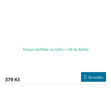
Trezor/skříňka na klíče + 48 ks štítků
Do košíku
379 Kč