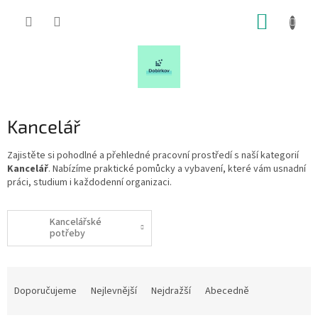
Přejít
NÁKUP
na
obsah
KOŠÍK
Kancelář
Zajistěte si pohodlné a přehledné pracovní prostředí s naší kategorií
Kancelář
. Nabízíme praktické pomůcky a vybavení, které vám usnadní
práci, studium i každodenní organizaci.
Kancelářské
potřeby
Ř
a
Doporučujeme
Nejlevnější
Nejdražší
Abecedně
z