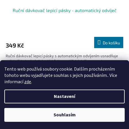
Ruční dávkovač lepicí pásky - automatický odvíječ
Do košíku
349 Kč
Ruční dávkovač lepicí pásky s automatickým odvíjením usnadňuje
práci při balení zásilek, dárků i kancelářských činnostech.
Ergonomický design umožňuje pohodlné ovládání jednou...
Tento web používá soubory cookie. Dalším procházením
tohoto webu vyjadřujete souhlas s jejich používáním.. Více
informací
zde
.
Nastavení
Souhlasím