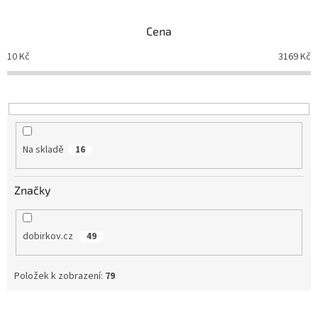
e
n
Cena
í
p
10
Kč
3169
Kč
r
o
d
u
k
t
Na skladě
16
ů
Značky
dobirkov.cz
49
Položek k zobrazení:
79
V