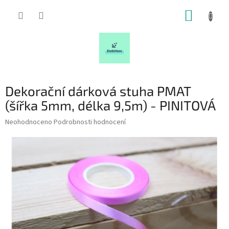
Přejít
NÁKUP
na
obsah
KOŠÍK
Dekorační dárková stuha PMAT
(šířka 5mm, délka 9,5m) - PINITOVÁ
Průměrné
Neohodnoceno
Podrobnosti hodnocení
hodnocení
produktu
je
0,0
z
5
hvězdiček.