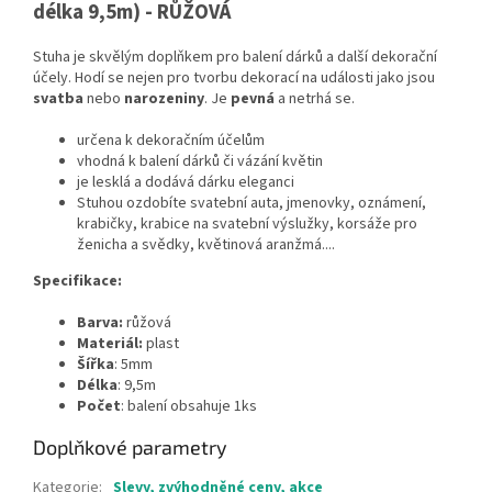
délka 9,5m) - RŮŽOVÁ
Stuha je skvělým doplňkem pro balení dárků a další dekorační
účely. Hodí se nejen pro tvorbu dekorací na události jako jsou
svatba
nebo
narozeniny
. Je
pevná
a netrhá se.
určena k dekoračním účelům
vhodná k balení dárků či vázání květin
je lesklá a dodává dárku eleganci
Stuhou
ozdobíte svatební auta, jmenovky, oznámení,
krabičky, krabice na svatební výslužky,
korsáže pro
ženicha a svědky,
květinová aranžmá....
Specifikace:
Barva:
růžová
Materiál:
plast
Šířka
: 5mm
Délka
: 9,5m
Počet
: balení obsahuje 1ks
Doplňkové parametry
Kategorie
:
Slevy, zvýhodněné ceny, akce