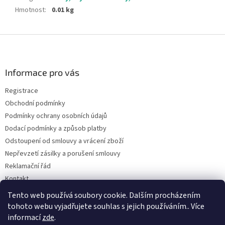
Hmotnost
:
0.01 kg
Z
á
p
a
Informace pro vás
t
Registrace
í
Obchodní podmínky
Podmínky ochrany osobních údajů
Dodací podmínky a způsob platby
Odstoupení od smlouvy a vrácení zboží
Nepřevzetí zásilky a porušení smlouvy
Reklamační řád
Kontakt
Napište nám
Tento web používá soubory cookie. Dalším procházením
tohoto webu vyjadřujete souhlas s jejich používáním.. Více
informací
zde
.