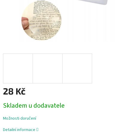
28 Kč
Měrná
Skladem u dodavatele
cena:
Možnosti doručení
Detailní informace