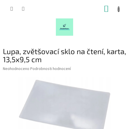
Přejít
NÁKUP
na
obsah
KOŠÍK
Lupa, zvětšovací sklo na čtení, karta,
13,5x9,5 cm
Průměrné
Neohodnoceno
Podrobnosti hodnocení
hodnocení
produktu
je
0,0
z
5
hvězdiček.