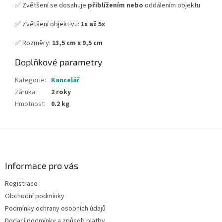
✅ Zvětšení se dosahuje
přiblížením nebo
oddálením objektu
✅ Zvětšení objektivu:
1x až 5x
✅ Rozměry:
13,5 cm x 9,5 cm
Doplňkové parametry
Kategorie
:
Kancelář
Záruka
:
2 roky
Hmotnost
:
0.2 kg
Z
á
p
a
Informace pro vás
t
Registrace
í
Obchodní podmínky
Podmínky ochrany osobních údajů
Dodací podmínky a způsob platby