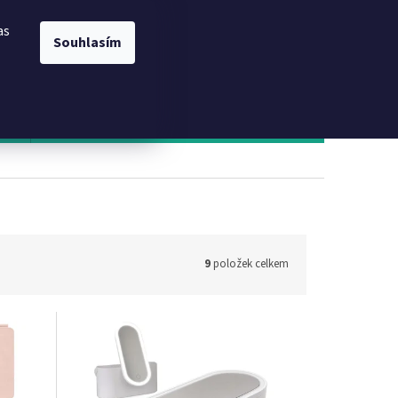
ÍCH ÚDAJŮ
DODACÍ PODMÍNKY A ZPŮSOB PLATBY
Přihlášení
ODSTOUPENÍ OD S
as
Souhlasím
NÁKUPNÍ
Prázdný košík
KOŠÍK
nám
Kontakt
9
položek celkem