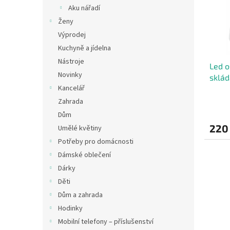
s
o
n
Aku nářadí
p
d
e
Ženy
r
u
l
o
k
Výprodej
d
t
Kuchyně a jídelna
u
ů
Nástroje
Led o
k
Novinky
sklád
t
Kancelář
ů
Zahrada
Dům
220
Umělé květiny
Potřeby pro domácnosti
Dámské oblečení
Dárky
Děti
Dům a zahrada
Hodinky
Mobilní telefony – příslušenství