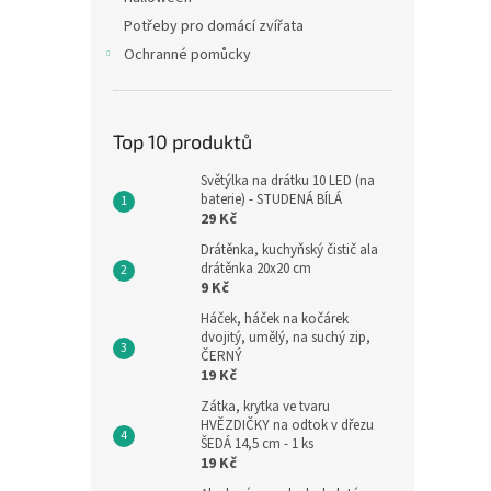
Potřeby pro domácí zvířata
Ochranné pomůcky
Top 10 produktů
Světýlka na drátku 10 LED (na
baterie) - STUDENÁ BÍLÁ
29 Kč
Drátěnka, kuchyňský čistič ala
drátěnka 20x20 cm
9 Kč
Háček, háček na kočárek
dvojitý, umělý, na suchý zip,
ČERNÝ
19 Kč
Zátka, krytka ve tvaru
HVĚZDIČKY na odtok v dřezu
ŠEDÁ 14,5 cm - 1 ks
19 Kč