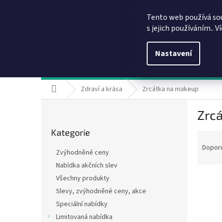
Přejít
info@dobirkov.cz
na
Tento web používá so
obsah
s jejich používáním.. V
Nastavení
Hodnocení obchodu
VÝHODY REGISTRACE
Sl
Domů
Zdraví a krása
Zrcátka na makeup
P
Zrc
o
Přeskočit
s
Kategorie
kategorie
Ř
t
a
r
Dopor
Zvýhodněné ceny
z
a
Nabídka akčních slev
e
n
V
n
Všechny produkty
n
ý
í
í
Slevy, zvýhodněné ceny, akce
p
p
p
Speciální nabídky
i
r
a
Limitovaná nabídka