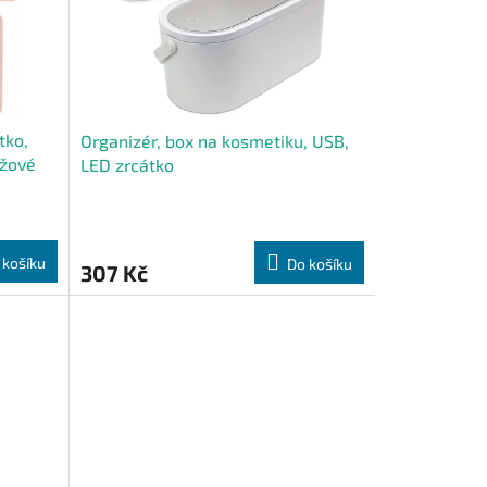
tko,
Organizér, box na kosmetiku, USB,
ůžové
LED zrcátko
 košíku
Do košíku
307 Kč