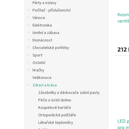
Párty a oslavy
Počítač - příslušenství
Kosme
Vánoce
venti
Elektronika
Umění a zábava
Domácnost
Chovatelské potřeby
212 
Sport
Ostatní
Hračky
Velikonoce
Zdraví a krása
Zásobníky a dávkovače zubní pasty
Péče o ústní dutinu
Koupelové kartáče
Ortopedické polštáře
LED p
Lékařské teploměry
pro 