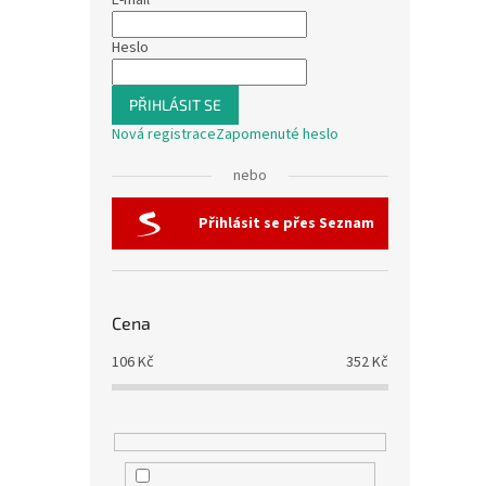
E-mail
Heslo
PŘIHLÁSIT SE
Nová registrace
Zapomenuté heslo
nebo
Přihlásit se přes Seznam
Cena
106
Kč
352
Kč