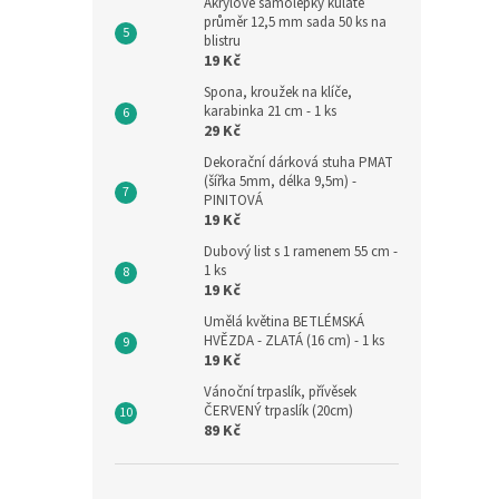
Akrylové samolepky kulaté
průměr 12,5 mm sada 50 ks na
blistru
19 Kč
Spona, kroužek na klíče,
karabinka 21 cm - 1 ks
29 Kč
Dekorační dárková stuha PMAT
(šířka 5mm, délka 9,5m) -
PINITOVÁ
19 Kč
Dubový list s 1 ramenem 55 cm -
1 ks
19 Kč
Umělá květina BETLÉMSKÁ
HVĚZDA - ZLATÁ (16 cm) - 1 ks
19 Kč
Vánoční trpaslík, přívěsek
ČERVENÝ trpaslík (20cm)
89 Kč