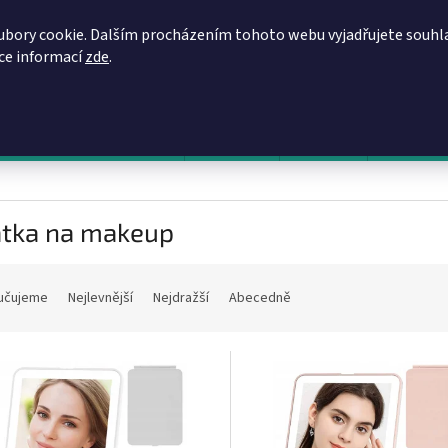
REGISTRACE
OBCHODNÍ PODMÍNKY
PODMÍNKY OCHRANY OSOBN
ubory cookie. Dalším procházením tohoto webu vyjadřujete souhl
íce informací
zde
.
HLEDAT
evy, zvýhodněné ceny, akce
Výprodej
Novinky
Napište 
átka na makeup
učujeme
Nejlevnější
Nejdražší
Abecedně