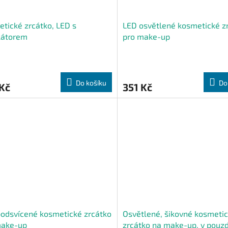
tické zrcátko, LED s
LED osvětlené kosmetické z
látorem
pro make-up
Do košíku
Do
Kč
351 Kč
odsvícené kosmetické zrcátko
Osvětlené, šikovné kosmeti
make-up
zrcátko na make-up, v pouz