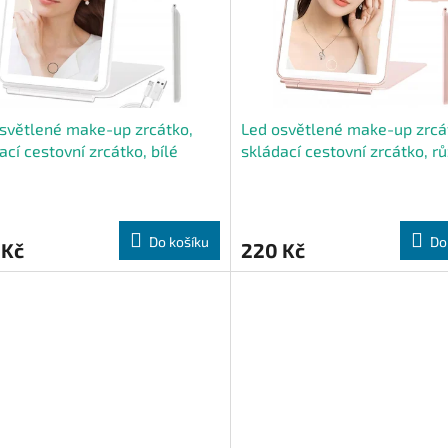
světlené make-up zrcátko,
Led osvětlené make-up zrcá
ací cestovní zrcátko, bílé
skládací cestovní zrcátko, r
Do košíku
Do
 Kč
220 Kč