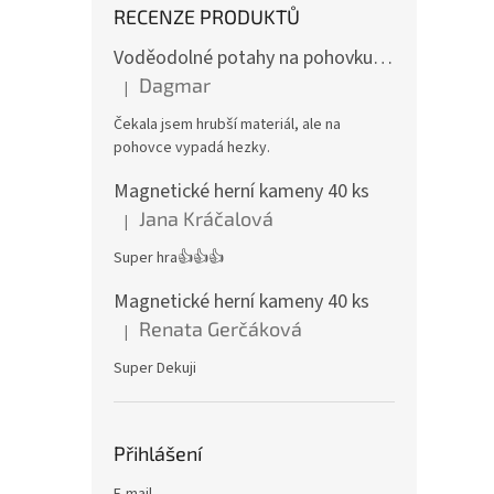
RECENZE PRODUKTŮ
Voděodolné potahy na pohovku se vzorem
Dagmar
|
Hodnocení produktu je 4 z 5 hvězdiček.
Čekala jsem hrubší materiál, ale na
pohovce vypadá hezky.
Magnetické herní kameny 40 ks
Jana Kráčalová
|
Hodnocení produktu je 5 z 5 hvězdiček.
Super hra👍👍👍
Magnetické herní kameny 40 ks
Renata Gerčáková
|
Hodnocení produktu je 5 z 5 hvězdiček.
Super Dekuji
Přihlášení