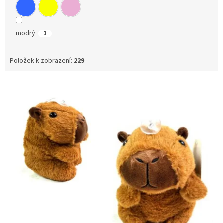
modrý
1
Položek k zobrazení:
229
V
ý
p
i
s
p
r
o
d
u
k
t
ů