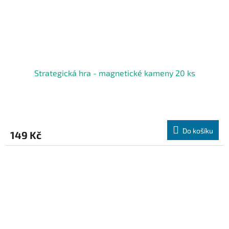
Strategická hra - magnetické kameny 20 ks
Průměrné
hodnocení
produktu
Do košíku
149 Kč
je
5,0
z
5
hvězdiček.