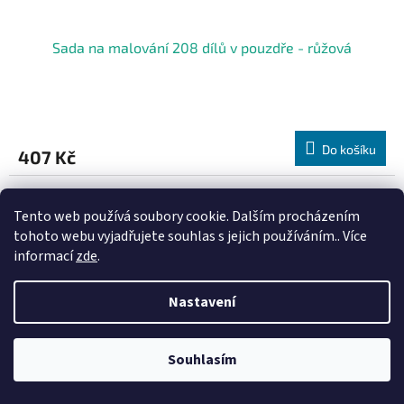
Sada na malování 208 dílů v pouzdře - růžová
Do košíku
407 Kč
Tento web používá soubory cookie. Dalším procházením
tohoto webu vyjadřujete souhlas s jejich používáním.. Více
informací
zde
.
Nastavení
Souhlasím