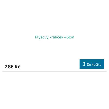
Plyšový králíček 45cm
Do košíku
286 Kč