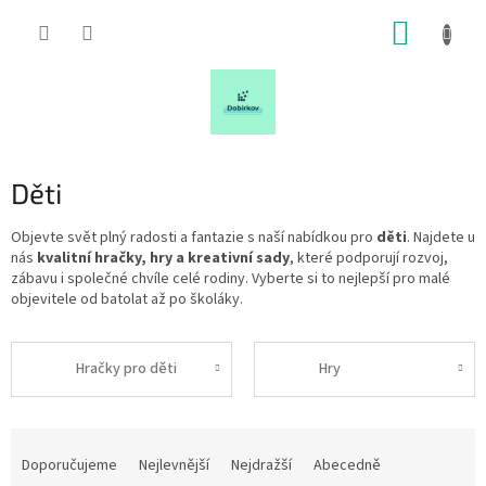
Přejít
NÁKUP
na
obsah
KOŠÍK
Děti
Objevte svět plný radosti a fantazie s naší nabídkou pro
děti
. Najdete u
nás
kvalitní hračky, hry a kreativní sady
, které podporují rozvoj,
zábavu i společné chvíle celé rodiny. Vyberte si to nejlepší pro malé
objevitele od batolat až po školáky.
Hračky pro děti
Hry
Ř
a
Doporučujeme
Nejlevnější
Nejdražší
Abecedně