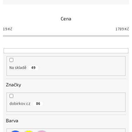
z
e
n
Cena
í
p
19
Kč
1789
Kč
r
o
d
u
k
t
Na skladě
49
ů
Značky
dobirkov.cz
86
Barva