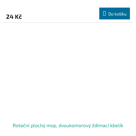
Do košíku
24 Kč
Rotační plochý mop, dvoukomorový ždímací kbelík