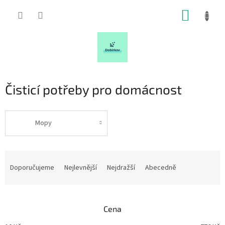
Přejít
NÁKUP
na
obsah
KOŠÍK
Čisticí potřeby pro domácnost
Mopy
Ř
a
Doporučujeme
Nejlevnější
Nejdražší
Abecedně
z
e
n
Cena
í
p