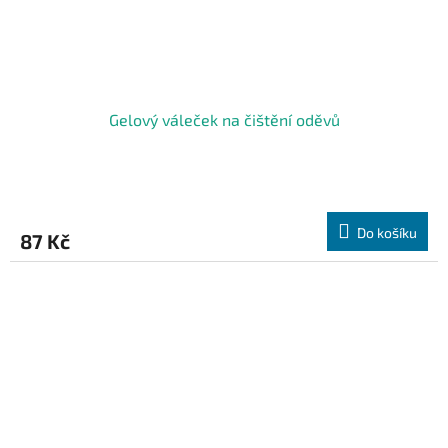
Gelový váleček na čištění oděvů
Do košíku
87 Kč