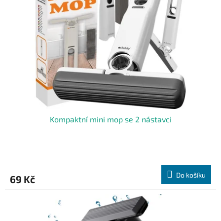
s
p
r
o
d
u
k
t
ů
Kompaktní mini mop se 2 nástavci
Do košíku
69 Kč