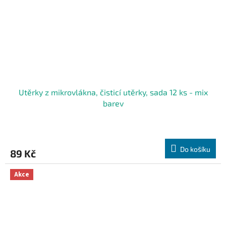
Utěrky z mikrovlákna, čisticí utěrky, sada 12 ks - mix
barev
Do košíku
89 Kč
Akce