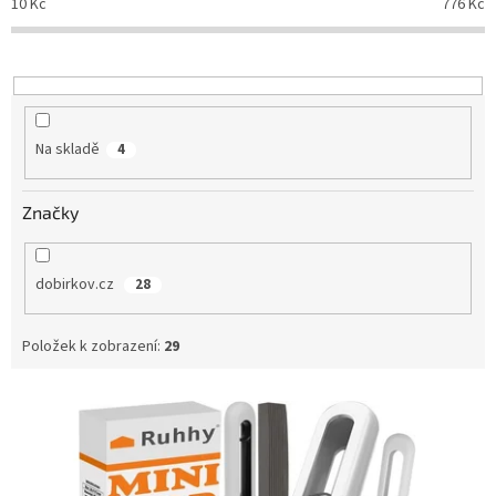
10
Kč
776
Kč
r
o
d
u
k
t
Na skladě
4
ů
Značky
dobirkov.cz
28
Položek k zobrazení:
29
V
ý
p
i