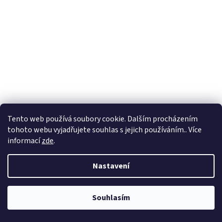
Tento web používá soubory cookie. Dalším procházením
tohoto webu vyjadřujete souhlas s jejich používáním.. Více
informací
zde
.
Silikonové koště, kartáč na vodu, smeták, stěrka na
kapaliny - šedá
Nastavení
Souhlasím
Do košíku
59 Kč