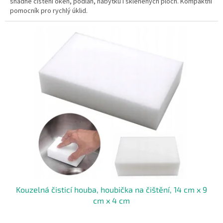
snadné čištění oken, podlah, nábytku i skleněných ploch. Kompaktní
pomocník pro rychlý úklid.
Kouzelná čisticí houba, houbička na čištění, 14 cm x 9
cm x 4 cm