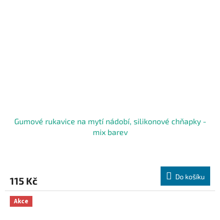
Gumové rukavice na mytí nádobí, silikonové chňapky -
mix barev
Do košíku
115 Kč
Akce