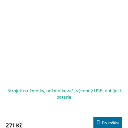
Strojek na žmolky, odžmolkovač, výkonný USB, dobíjecí
baterie
Do košíku
271 Kč