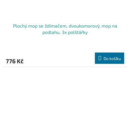
Plochý mop se ždímačem, dvoukomorový, mop na
podlahu, 3x polštářky
Do košíku
776 Kč