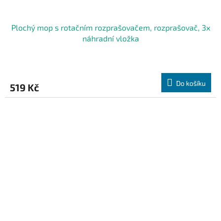
Plochý mop s rotačním rozprašovačem, rozprašovač, 3x
náhradní vložka
Průměrné
hodnocení
produktu
Do košíku
519 Kč
je
5,0
z
5
hvězdiček.