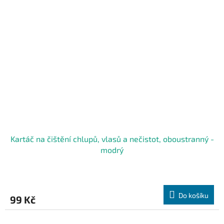
Kartáč na čištění chlupů, vlasů a nečistot, oboustranný -
modrý
Do košíku
99 Kč