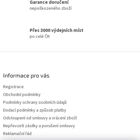
Garance doručení
v
nepoškozeného zboží
ý
p
i
s
Přes 3000 výdejních míst
u
po celé ČR
Z
á
p
a
Informace pro vás
t
Registrace
í
Obchodní podmínky
Podmínky ochrany osobních údajů
Dodací podmínky a způsob platby
Odstoupení od smlouvy a vrácení zboží
Nepřevzetí zásilky a porušení smlouvy
Reklamační řád