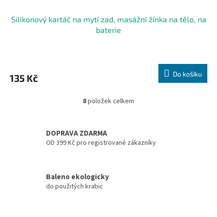
Silikonový kartáč na mytí zad, masážní žínka na tělo, na
baterie
Do košíku
135 Kč
8
položek celkem
O
v
l
á
DOPRAVA ZDARMA
d
OD 399 Kč pro registrované zákazníky
a
c
í
Baleno ekologicky
p
do použitých krabic
r
v
k
y