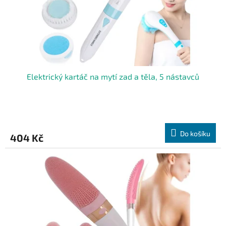
u
k
t
ů
Elektrický kartáč na mytí zad a těla, 5 nástavců
Do košíku
404 Kč