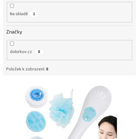
k
t
Na skladě
2
ů
Značky
dobirkov.cz
8
Položek k zobrazení:
8
V
ý
p
i
s
p
r
o
d