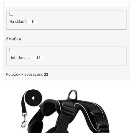
u
k
t
Na skladě
8
ů
Značky
dobirkov.cz
18
Položek k zobrazení:
22
V
ý
p
i
s
p
r