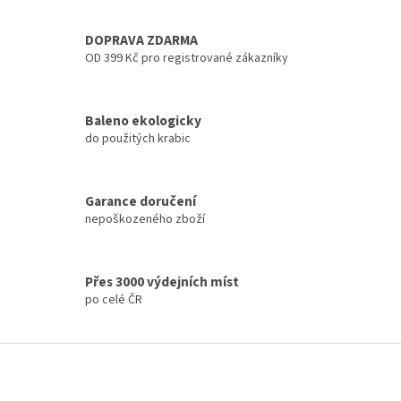
v
l
á
DOPRAVA ZDARMA
d
OD 399 Kč pro registrované zákazníky
a
c
í
Baleno ekologicky
p
do použitých krabic
r
v
k
y
Garance doručení
v
nepoškozeného zboží
ý
p
i
s
Přes 3000 výdejních míst
u
po celé ČR
Z
á
p