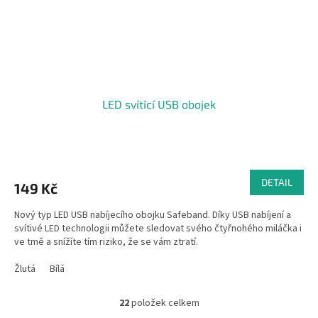
LED svítící USB obojek
Průměrné
hodnocení
produktu
DETAIL
149 Kč
je
5,0
Nový typ LED USB nabíjecího obojku Safeband. Díky USB nabíjení a
z
svítivé LED technologii můžete sledovat svého čtyřnohého miláčka i
5
ve tmě a snížíte tím riziko, že se vám ztratí.
hvězdiček.
Žlutá
Bílá
22
položek celkem
O