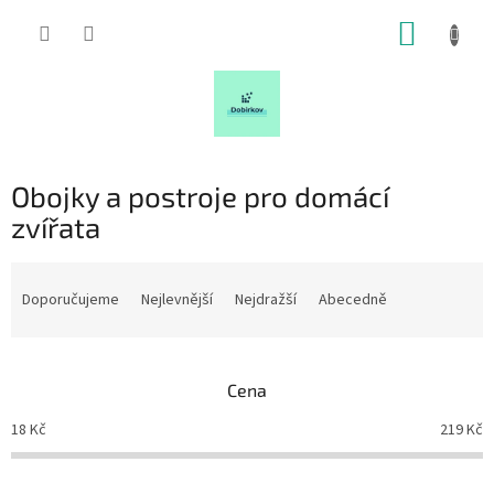
Přejít
NÁKUP
na
obsah
KOŠÍK
Obojky a postroje pro domácí
zvířata
Ř
a
Doporučujeme
Nejlevnější
Nejdražší
Abecedně
z
e
n
Cena
í
p
18
Kč
219
Kč
r
o
d