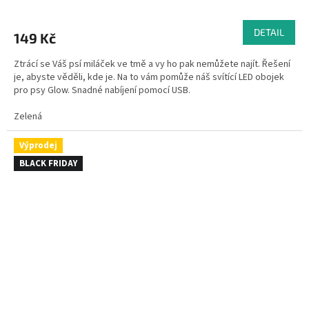
DETAIL
149 Kč
Ztrácí se Váš psí miláček ve tmě a vy ho pak nemůžete najít. Řešení
je, abyste věděli, kde je. Na to vám pomůže náš svítící LED obojek
pro psy Glow. Snadné nabíjení pomocí USB.
Zelená
Výprodej
BLACK FRIDAY