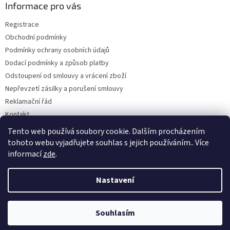
a
Informace pro vás
t
Registrace
í
Obchodní podmínky
Podmínky ochrany osobních údajů
Dodací podmínky a způsob platby
Odstoupení od smlouvy a vrácení zboží
Nepřevzetí zásilky a porušení smlouvy
Reklamační řád
Kontakt
Napište nám
Tento web používá soubory cookie. Dalším procházením
tohoto webu vyjadřujete souhlas s jejich používáním.. Více
informací
zde
.
Vytvořil Shoptet
Nastavení
Copyright 2026
Dobirkov.cz
. Všechna práva vyhrazena.
Upravit
Souhlasím
nastavení cookies