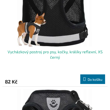
Vycházkový postroj pro psy, kočky, králíky reflexní, XS
černý
Do košíku
82 Kč