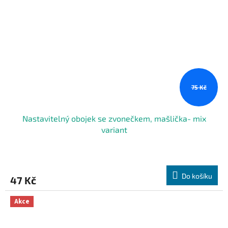
75 Kč
Nastavitelný obojek se zvonečkem, mašlička- mix
variant
Do košíku
47 Kč
Akce