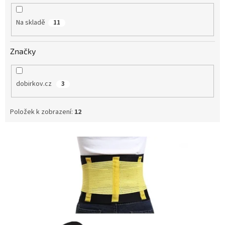
k
t
Na skladě
11
ů
Značky
dobirkov.cz
3
Položek k zobrazení:
12
V
ý
p
i
s
p
r
o
d