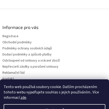
Z
á
p
a
Informace pro vás
t
Registrace
í
Obchodní podmínky
Podmínky ochrany osobních údajů
Dodací podmínky a způsob platby
Odstoupení od smlouvy a vrácení zboží
Nepřevzetí zásilky a porušení smlouvy
Reklamační řád
Kontakt
Napište nám
Tento web používá soubory cookie. Dalším procházením
tohoto webu vyjadřujete souhlas s jejich používáním.. Více
informací
zde
.
Vytvořil Shoptet