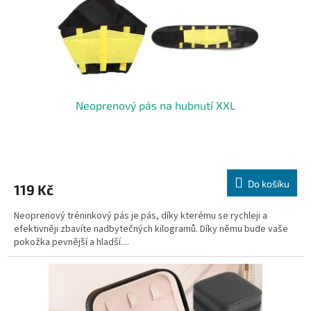
u
k
t
ů
Neoprenový pás na hubnutí XXL
Do košíku
119 Kč
Neoprenový tréninkový pás je pás, díky kterému se rychleji a
efektivněji zbavíte nadbytečných kilogramů. Díky němu bude vaše
pokožka pevnější a hladší....