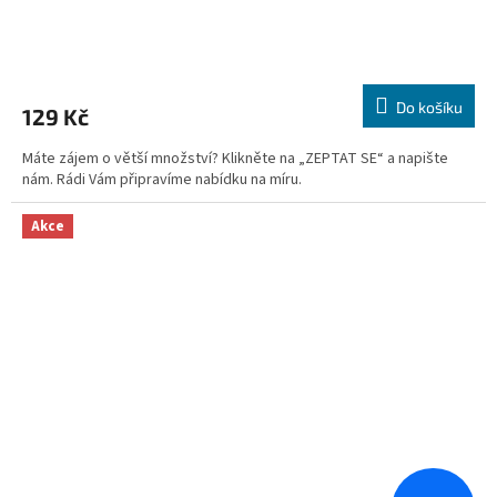
Průměrné
hodnocení
produktu
Do košíku
129 Kč
je
5,0
Máte zájem o větší množství? Klikněte na „ZEPTAT SE“ a napište
z
nám. Rádi Vám připravíme nabídku na míru.
5
hvězdiček.
Akce