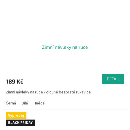
Zimní návleky na ruce
Průměrné
hodnocení
produktu
DETAIL
189 Kč
je
5,0
Zimní návleky na ruce / dlouhé bezprsté rukavice
z
5
Černá
Bílá
Hnědá
hvězdiček.
Výprodej
BLACK FRIDAY