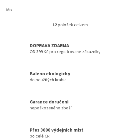
Mix
12
položek celkem
O
v
l
á
DOPRAVA ZDARMA
d
OD 399 Kč pro registrované zákazníky
a
c
í
Baleno ekologicky
p
do použitých krabic
r
v
k
y
Garance doručení
v
nepoškozeného zboží
ý
p
i
s
Přes 3000 výdejních míst
u
po celé ČR