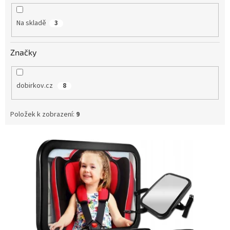
k
t
Na skladě
3
ů
Značky
dobirkov.cz
8
Položek k zobrazení:
9
V
ý
p
i
s
p
r
o
d