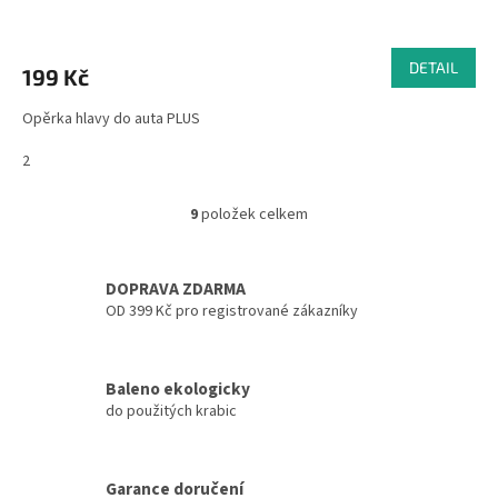
Průměrné
hodnocení
produktu
DETAIL
199 Kč
je
5,0
Opěrka hlavy do auta PLUS
z
5
2
hvězdiček.
9
položek celkem
O
v
l
á
DOPRAVA ZDARMA
d
OD 399 Kč pro registrované zákazníky
a
c
í
Baleno ekologicky
p
do použitých krabic
r
v
k
y
Garance doručení