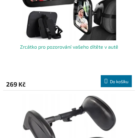
u
k
t
ů
Zrcátko pro pozorování vašeho dítěte v autě
Do košíku
269 Kč