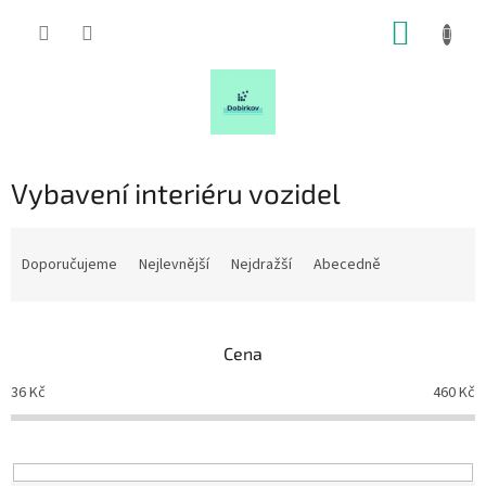
Přejít
NÁKUP
na
obsah
KOŠÍK
Vybavení interiéru vozidel
Ř
a
Doporučujeme
Nejlevnější
Nejdražší
Abecedně
z
e
n
Cena
í
p
36
Kč
460
Kč
r
o
d
u