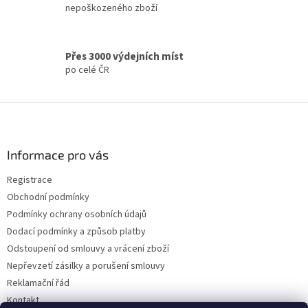
v
nepoškozeného zboží
ý
p
i
s
Přes 3000 výdejních míst
u
po celé ČR
Z
á
p
a
Informace pro vás
t
Registrace
í
Obchodní podmínky
Podmínky ochrany osobních údajů
Dodací podmínky a způsob platby
Odstoupení od smlouvy a vrácení zboží
Nepřevzetí zásilky a porušení smlouvy
Reklamační řád
Kontakt