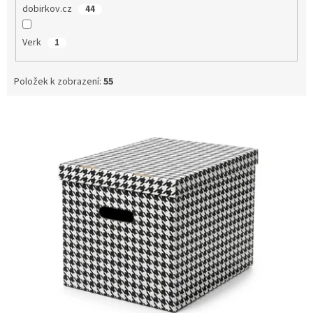
dobirkov.cz
44
Verk
1
Položek k zobrazení:
55
V
ý
p
i
s
p
r
o
d
u
k
t
ů