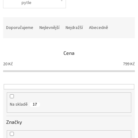
pytle
Ř
a
Doporučujeme
Nejlevnější
Nejdražší
Abecedně
z
e
n
Cena
í
p
20
Kč
799
Kč
r
o
d
u
k
t
Na skladě
17
ů
Značky