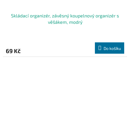
Skládací organizér, závěsný koupelnový organizér s
věšákem, modrý
Do košíku
69 Kč