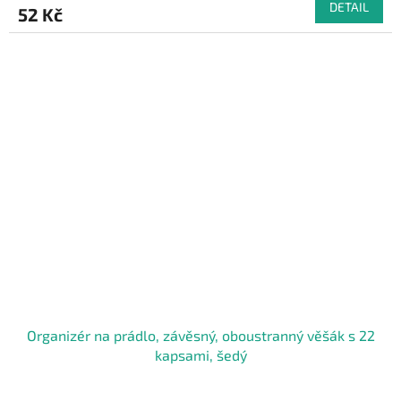
DETAIL
52 Kč
Organizér na prádlo, závěsný, oboustranný věšák s 22
kapsami, šedý