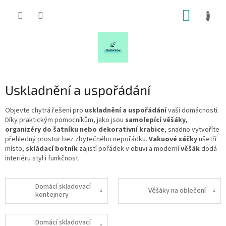
Přejít
NÁKUP
na
obsah
KOŠÍK
Uskladnění a uspořádání
Objevte chytrá řešení pro
uskladnění a uspořádání
vaší domácnosti.
Díky praktickým pomocníkům, jako jsou
samolepící věšáky,
organizéry do šatníku nebo dekorativní krabice
, snadno vytvoříte
přehledný prostor bez zbytečného nepořádku.
Vakuové sáčky
ušetří
místo,
skládací botník
zajistí pořádek v obuvi a moderní
věšák
dodá
interiéru styl i funkčnost.
Domácí skladovací
Věšáky na oblečení
kontejnery
Domácí skladovací