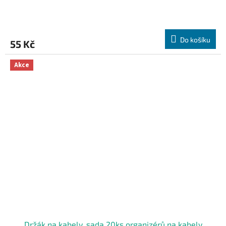
Do košíku
55 Kč
Akce
Držák na kabely, sada 20ks organizérů na kabely