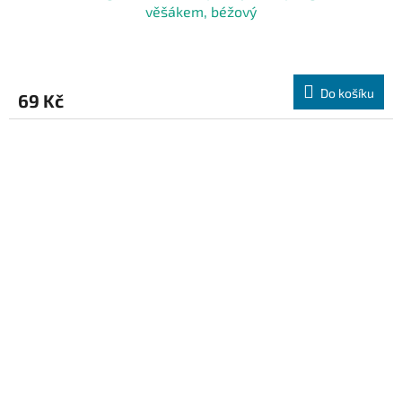
věšákem, béžový
Do košíku
69 Kč