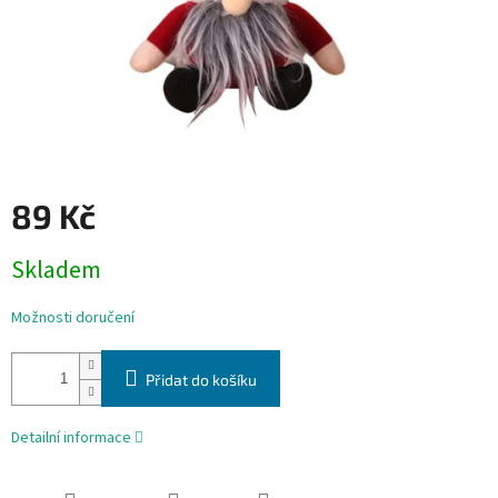
89 Kč
Měrná
Skladem
cena:
Možnosti doručení
Přidat do košíku
Detailní informace