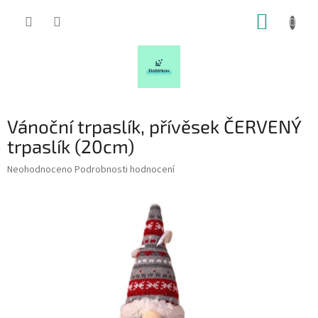
Přejít
NÁKUP
na
obsah
KOŠÍK
Vánoční trpaslík, přívěsek ČERVENÝ
trpaslík (20cm)
Průměrné
Neohodnoceno
Podrobnosti hodnocení
hodnocení
produktu
je
0,0
z
5
hvězdiček.