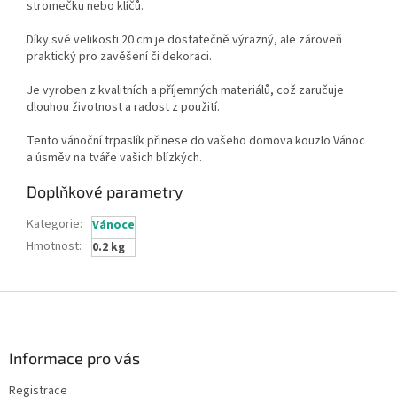
stromečku nebo klíčů.
Díky své velikosti 20 cm je dostatečně výrazný, ale zároveň
praktický pro zavěšení či dekoraci.
Je vyroben z kvalitních a příjemných materiálů, což zaručuje
dlouhou životnost a radost z použití.
Tento vánoční trpaslík přinese do vašeho domova kouzlo Vánoc
a úsměv na tváře vašich blízkých.
Doplňkové parametry
Kategorie
:
Vánoce
Hmotnost
:
0.2 kg
Z
á
p
a
Informace pro vás
t
Registrace