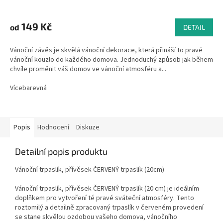
Průměrné
hodnocení
produktu
149 Kč
od
DETAIL
je
5,0
Vánoční závěs je skvělá vánoční dekorace, která přináší to pravé
z
vánoční kouzlo do každého domova. Jednoduchý způsob jak během
5
chvíle proměnit váš domov ve vánoční atmosféru a...
hvězdiček.
Vícebarevná
Popis
Hodnocení
Diskuze
Detailní popis produktu
Vánoční trpaslík, přívěsek ČERVENÝ trpaslík (20cm)
Vánoční trpaslík, přívěsek ČERVENÝ trpaslík (20 cm) je ideálním
doplňkem pro vytvoření té pravé sváteční atmosféry. Tento
roztomilý a detailně zpracovaný trpaslík v červeném provedení
se stane skvělou ozdobou vašeho domova, vánočního