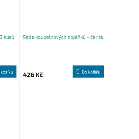
3 kusů
Sada koupelnových doplňků - černá
 košíku
Do košíku
426 Kč