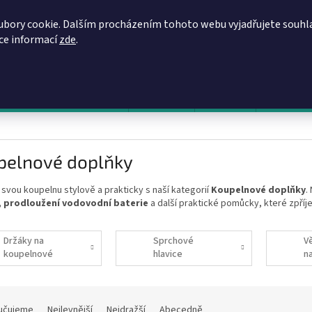
REGISTRACE
OBCHODNÍ PODMÍNKY
PODMÍNKY OCHRANY OSOBN
ubory cookie. Dalším procházením tohoto webu vyjadřujete souhl
íce informací
zde
.
HLEDAT
evy, zvýhodněné ceny, akce
Výprodej
Novinky
Napište 
pelnové doplňky
svou koupelnu stylově a prakticky s naší kategorií
Koupelnové doplňky
.
, prodloužení vodovodní baterie
a další praktické pomůcky, které zpříj
Držáky na
Sprchové
V
koupelnové
hlavice
n
doplňky
učujeme
Nejlevnější
Nejdražší
Abecedně