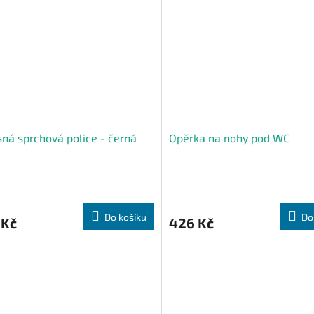
ná sprchová police - černá
Opěrka na nohy pod WC
Do košíku
Do
 Kč
426 Kč