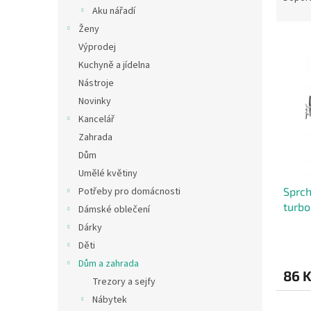
n
z
Aku nářadí
e
e
Ženy
l
V
n
Výprodej
ý
í
Kuchyně a jídelna
p
p
Nástroje
i
r
s
Novinky
o
p
d
Kancelář
r
u
Zahrada
o
k
Dům
d
t
Umělé květiny
u
ů
Potřeby pro domácnosti
Sprch
k
turbo
t
Dámské oblečení
ů
Dárky
Děti
Dům a zahrada
86 
Trezory a sejfy
Nábytek