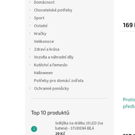
Domácnost
Chovatelské potřeby
Sport
169 
Ostatní
Hračky
Velikonoce
Zdraví a krása
Vozidla a náhradní díly
Kutilství a řemeslo
Halloween
Potřeby pro domácí zvířata
Ochranné pomůcky
Proti
před
Top 10 produktů
Světýlka na drátku 10 LED (na
baterie) - STUDENÁ BÍLÁ
29 Kč