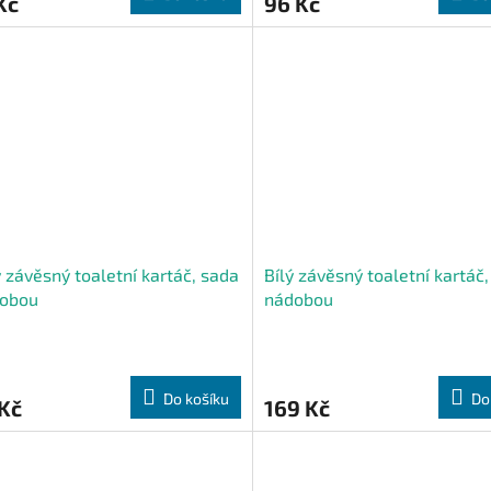
Kč
96 Kč
 závěsný toaletní kartáč, sada
Bílý závěsný toaletní kartáč,
dobou
nádobou
Do košíku
Do
Kč
169 Kč