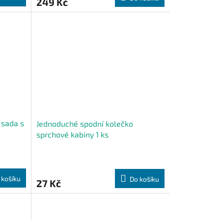
249 Kč
 sada s
Jednoduché spodní kolečko
sprchové kabiny 1 ks
 košíku
Do košíku
27 Kč