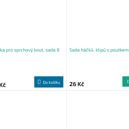
ka pro sprchový kout, sada 8
Sada háčků, klipů s poutkem,
Do košíku
26 Kč
Kč