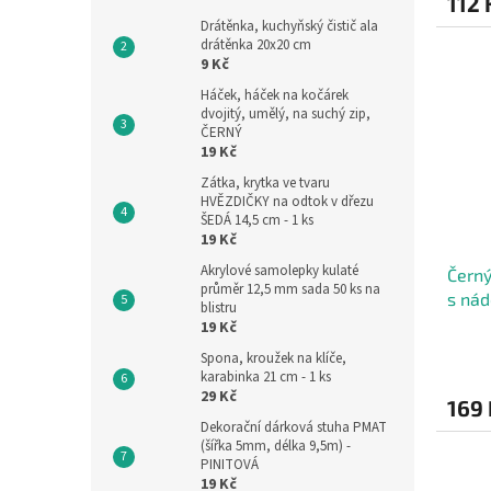
112 
Drátěnka, kuchyňský čistič ala
drátěnka 20x20 cm
9 Kč
Háček, háček na kočárek
dvojitý, umělý, na suchý zip,
ČERNÝ
19 Kč
Zátka, krytka ve tvaru
HVĚZDIČKY na odtok v dřezu
ŠEDÁ 14,5 cm - 1 ks
19 Kč
Akrylové samolepky kulaté
Černý
průměr 12,5 mm sada 50 ks na
s ná
blistru
19 Kč
Spona, kroužek na klíče,
karabinka 21 cm - 1 ks
29 Kč
169 
Dekorační dárková stuha PMAT
(šířka 5mm, délka 9,5m) -
PINITOVÁ
19 Kč