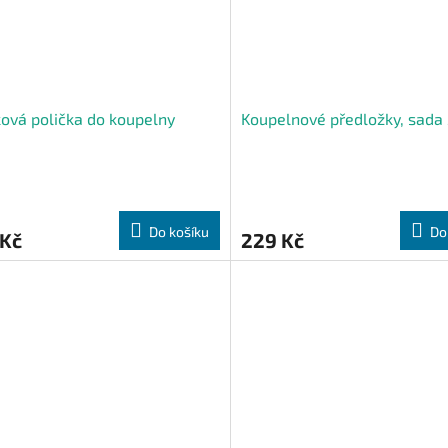
ková polička do koupelny
Koupelnové předložky, sada 
Do košíku
Do
 Kč
229 Kč