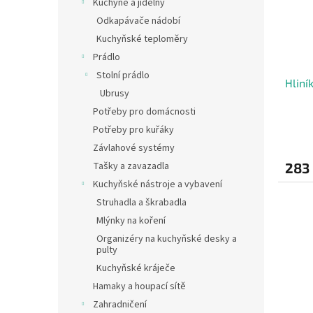
Kuchyně a jídelny
Odkapávače nádobí
Kuchyňské teploměry
Prádlo
Stolní prádlo
Hliní
Ubrusy
Potřeby pro domácnosti
Potřeby pro kuřáky
Závlahové systémy
283
Tašky a zavazadla
Kuchyňské nástroje a vybavení
Struhadla a škrabadla
Mlýnky na koření
Organizéry na kuchyňské desky a
pulty
Kuchyňské kráječe
Hamaky a houpací sítě
Zahradničení