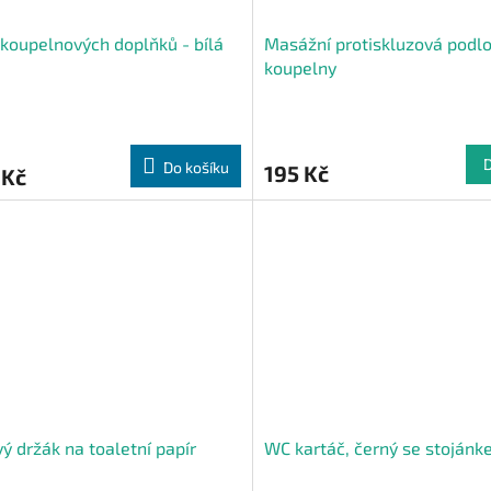
koupelnových doplňků - bílá
Masážní protiskluzová podl
koupelny
Do košíku
195 Kč
 Kč
ý držák na toaletní papír
WC kartáč, černý se stoján