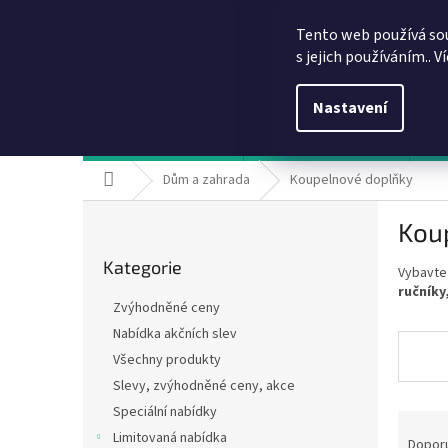
Přejít
info@dobirkov.cz
na
Tento web používá so
obsah
s jejich používáním.. V
Nastavení
Hodnocení obchodu
VÝHODY REGISTRACE
Sl
Domů
Dům a zahrada
Koupelnové doplňky
P
Kou
o
Přeskočit
s
Kategorie
kategorie
Vybavte 
t
ručníky
r
Zvýhodněné ceny
a
Nabídka akčních slev
n
Všechny produkty
n
í
Slevy, zvýhodněné ceny, akce
p
Speciální nabídky
Ř
a
Limitovaná nabídka
a
Dopor