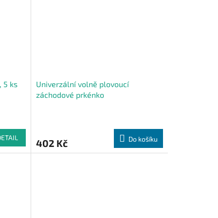
 5 ks
Univerzální volně plovoucí
záchodové prkénko
DETAIL
Do košíku
402 Kč