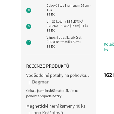
Dubový list s 1 ramenem 55 cm -
1 ks
19 Kč
Umělá květina BETLÉMSKÁ
HVĚZDA - ZLATÁ (16 cm) - 1 ks
19 Kč
Vánoční trpaslík, přívěsek
ČERVENÝ trpaslík (20cm)
Koleč
89 Kč
ks
RECENZE PRODUKTŮ
162 
Voděodolné potahy na pohovku se vzorem
Dagmar
|
Hodnocení produktu je 4 z 5 hvězdiček.
Čekala jsem hrubší materiál, ale na
pohovce vypadá hezky.
Magnetické herní kameny 40 ks
Jana Kráčalová
|