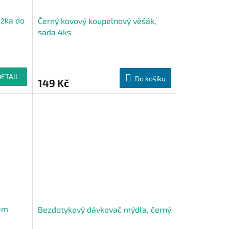
ožka do
Černý kovový koupelnový věšák,
sada 4ks
DETAIL
Do košíku
149 Kč
kem
Bezdotykový dávkovač mýdla, černý