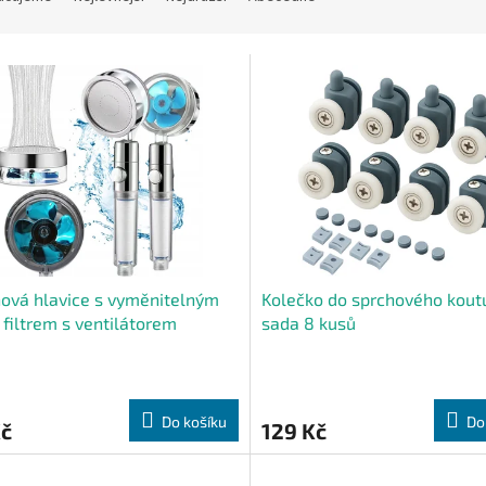
ová hlavice s vyměnitelným
Kolečko do sprchového kout
 filtrem s ventilátorem
sada 8 kusů
Do košíku
Do
Kč
129 Kč