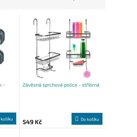
u -
Závěsná sprchová police - stříbrná
 košíku
Do košíku
549 Kč