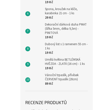
19 Kč
Spona, kroužek na klíče,
karabinka 21 cm - 1 ks
29 Kč
Dekorační dárková stuha PMAT
(šířka 5mm, délka 9,5m) -
PINITOVÁ
19 Kč
Dubový list s 1 ramenem 55 cm -
1 ks
19 Kč
Umělá květina BETLÉMSKÁ
HVĚZDA - ZLATÁ (16 cm) - 1 ks
19 Kč
Vánoční trpaslík, přívěsek
ČERVENÝ trpaslík (20cm)
89 Kč
RECENZE PRODUKTŮ