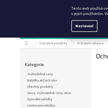
Přejít
info@dobirkov.cz
na
Tento web používá so
obsah
s jejich používáním.. V
Nastavení
Hodnocení obchodu
VÝHODY REGISTRACE
Sl
Domů
Ochranné pomůcky
Ochranné rukavice
P
Och
o
Přeskočit
s
Kategorie
kategorie
t
r
Zvýhodněné ceny
a
Nabídka akčních slev
n
Všechny produkty
n
í
Slevy, zvýhodněné ceny, akce
p
Speciální nabídky
a
Limitovaná nabídka