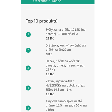
Ochranné rukavice
Top 10 produktů
Světýlka na drátku 10 LED (na
baterie) - STUDENÁ BÍLÁ
29 Kč
Drátěnka, kuchyňský čistič ala
drátěnka 20x20 cm
9 Kč
Háček, háček na kočárek
dvojitý, umělý, na suchý zip,
ČERNÝ
19 Kč
Zátka, krytka ve tvaru
HVĚZDIČKY na odtok v dřezu
ŠEDÁ 14,5 cm - 1 ks
19 Kč
Akrylové samolepky kulaté
průměr 12,5 mm sada 50 ks na
blistru