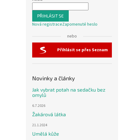
PŘIHLÁSIT SE
Nová registrace
Zapomenuté heslo
nebo
Přihlásit se přes Seznam
Novinky a články
Jak vybrat potah na sedačku bez
omylů
6.7.2026
Žakárová látka
21.1.2024
Umělá kůže