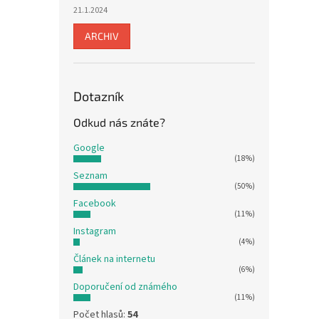
21.1.2024
ARCHIV
Dotazník
Odkud nás znáte?
Google
(18%)
Seznam
(50%)
Facebook
(11%)
Instagram
(4%)
Článek na internetu
(6%)
Doporučení od známého
(11%)
Počet hlasů:
54