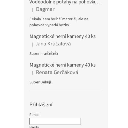
Voděodolné potahy na pohovku se vzorem
Dagmar
|
Hodnocení produktu je 4 z 5 hvězdiček.
Čekala jsem hrubší materiál, ale na
pohovce vypadá hezky.
Magnetické herní kameny 40 ks
Jana Kráčalová
|
Hodnocení produktu je 5 z 5 hvězdiček.
Super hra👍👍👍
Magnetické herní kameny 40 ks
Renata Gerčáková
|
Hodnocení produktu je 5 z 5 hvězdiček.
Super Dekuji
Přihlášení
E-mail
Heslo