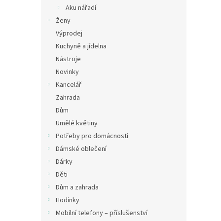
n
Aku nářadí
e
Ženy
l
Výprodej
Kuchyně a jídelna
Nástroje
Novinky
Kancelář
Zahrada
Dům
Umělé květiny
Potřeby pro domácnosti
Dámské oblečení
Dárky
Děti
Dům a zahrada
Hodinky
Mobilní telefony – příslušenství