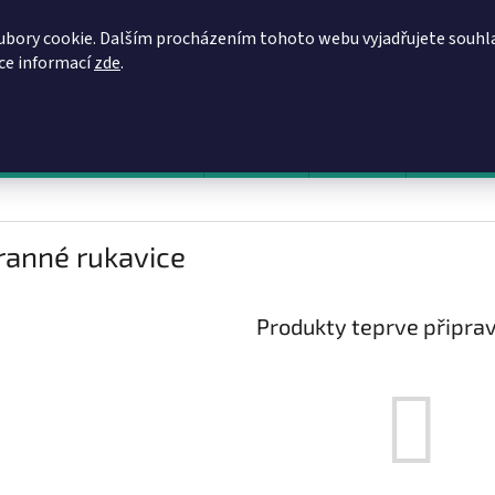
REGISTRACE
OBCHODNÍ PODMÍNKY
PODMÍNKY OCHRANY OSOBN
ubory cookie. Dalším procházením tohoto webu vyjadřujete souhl
íce informací
zde
.
HLEDAT
evy, zvýhodněné ceny, akce
Výprodej
Novinky
Napište 
ranné rukavice
Produkty teprve připra