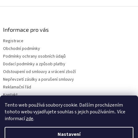
Z
á
p
a
Informace pro vás
t
Registrace
í
Obchodní podmínky
Podmínky ochrany osobních údajů
Dodací podmínky a způsob platby
Odstoupení od smlouvy a vrácení zboží
Nepřevzetí zásilky a porušení smlouvy
Reklamační řád
Kontakt
Napište nám
Tento web používá soubory cookie. Dalším procházením
tohoto webu vyjadřujete souhlas s jejich používáním.. Více
informací
zde
.
Vytvořil Shoptet
Nastavení