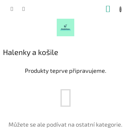
Přejít
NÁKUP
na
obsah
KOŠÍK
Halenky a košile
Produkty teprve připravujeme.
Můžete se ale podívat na ostatní kategorie.