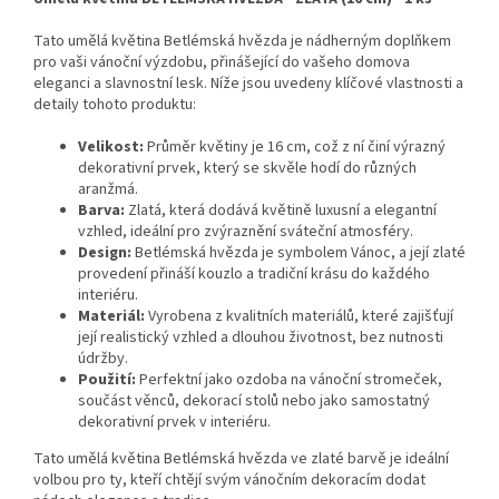
Tato umělá květina Betlémská hvězda je nádherným doplňkem
pro vaši vánoční výzdobu, přinášející do vašeho domova
eleganci a slavnostní lesk. Níže jsou uvedeny klíčové vlastnosti a
detaily tohoto produktu:
Velikost:
Průměr květiny je 16 cm, což z ní činí výrazný
dekorativní prvek, který se skvěle hodí do různých
aranžmá.
Barva:
Zlatá, která dodává květině luxusní a elegantní
vzhled, ideální pro zvýraznění sváteční atmosféry.
Design:
Betlémská hvězda je symbolem Vánoc, a její zlaté
provedení přináší kouzlo a tradiční krásu do každého
interiéru.
Materiál:
Vyrobena z kvalitních materiálů, které zajišťují
její realistický vzhled a dlouhou životnost, bez nutnosti
údržby.
Použití:
Perfektní jako ozdoba na vánoční stromeček,
součást věnců, dekorací stolů nebo jako samostatný
dekorativní prvek v interiéru.
Tato umělá květina Betlémská hvězda ve zlaté barvě je ideální
volbou pro ty, kteří chtějí svým vánočním dekoracím dodat