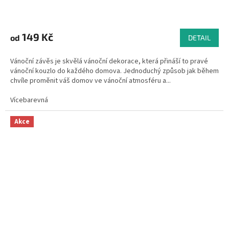
Průměrné
hodnocení
produktu
149 Kč
od
DETAIL
je
5,0
Vánoční závěs je skvělá vánoční dekorace, která přináší to pravé
z
vánoční kouzlo do každého domova. Jednoduchý způsob jak během
5
chvíle proměnit váš domov ve vánoční atmosféru a...
hvězdiček.
Vícebarevná
Akce