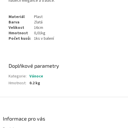
nádech elegance a tradice.
Materiál
Plast
Barva
Zlatá
Velikost
16cm
Hmotnost
0,01kg
Počet kusů:
1ks v balení
Doplňkové parametry
Kategorie
:
Vánoce
Hmotnost
:
0.2 kg
Z
á
p
a
Informace pro vás
t