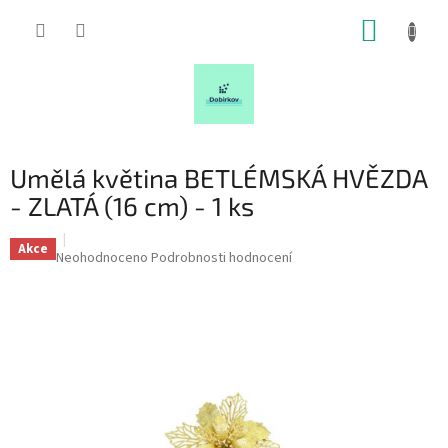
Přejít
NÁKUP
na
obsah
KOŠÍK
Umělá květina BETLÉMSKÁ HVĚZDA
- ZLATÁ (16 cm) - 1 ks
Akce
Průměrné
Neohodnoceno
Podrobnosti hodnocení
hodnocení
produktu
je
0,0
z
5
hvězdiček.