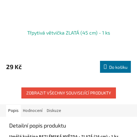
Třpytivá větvička ZLATÁ (45 cm) - 1 ks
29 Kč
Do košíku
ZOBRAZIT VŠECHNY SOUVISEJÍCÍ PRODUKTY
Popis
Hodnocení
Diskuze
Detailní popis produktu
Umělá květina BETLÉMSKÁ HVĚZDA - ZLATÁ (16 cm) - 1 ks