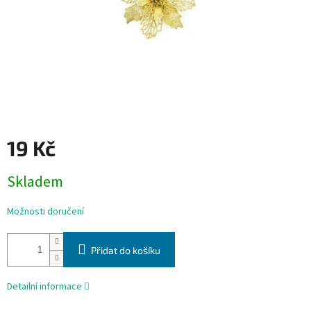
19 Kč
Měrná
Skladem
cena:
Možnosti doručení
Přidat do košíku
Detailní informace