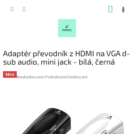
Přejít
NÁKUP
na
obsah
KOŠÍK
Adaptér převodník z HDMI na VGA d-
sub audio, mini jack - bílá, černá
Akce
Průměrné
Neohodnoceno
Podrobnosti hodnocení
hodnocení
produktu
je
0,0
z
5
hvězdiček.