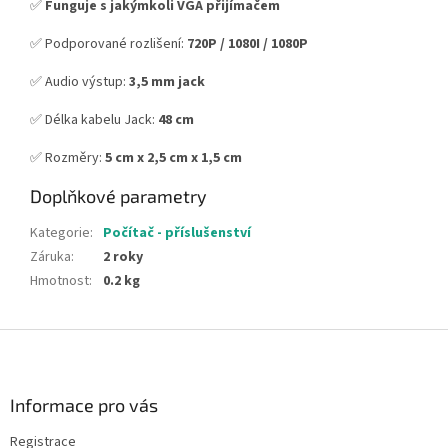
✅
Funguje s jakýmkoli VGA přijímačem
✅ Podporované rozlišení:
720P / 1080I / 1080P
✅ Audio výstup:
3,5 mm jack
✅ Délka kabelu Jack:
48 cm
✅ Rozměry:
5 cm x 2,5 cm x 1,5 cm
Doplňkové parametry
Kategorie
:
Počítač - příslušenství
Záruka
:
2 roky
Hmotnost
:
0.2 kg
Z
á
p
a
Informace pro vás
t
Registrace