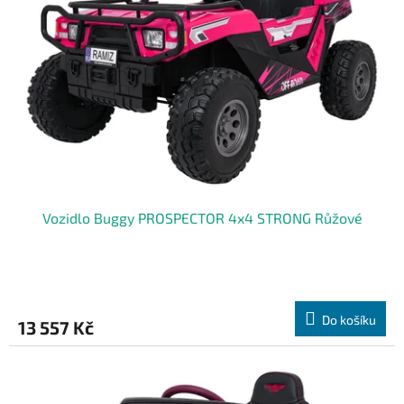
s
p
r
o
d
u
k
t
ů
Vozidlo Buggy PROSPECTOR 4x4 STRONG Růžové
Do košíku
13 557 Kč