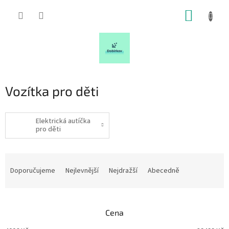
Přejít
NÁKUP
na
obsah
KOŠÍK
Vozítka pro děti
Elektrická autíčka
pro děti
Ř
a
Doporučujeme
Nejlevnější
Nejdražší
Abecedně
z
e
n
Cena
í
p