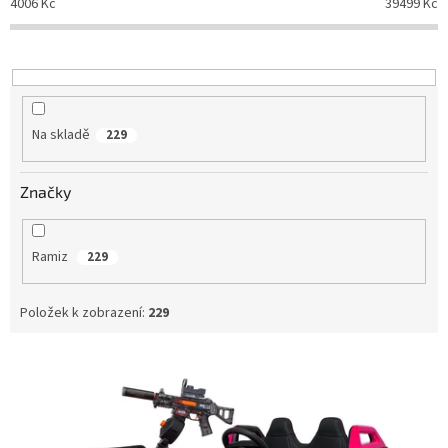
4006
Kč
39499
Kč
r
o
d
u
k
t
Na skladě
229
ů
Značky
Ramiz
229
Položek k zobrazení:
229
V
ý
p
i