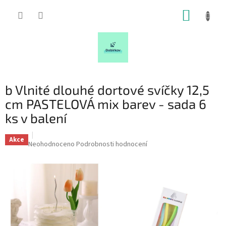
Přejít
NÁKUP
na
obsah
KOŠÍK
b Vlnité dlouhé dortové svíčky 12,5
cm PASTELOVÁ mix barev - sada 6
ks v balení
Akce
Průměrné
Neohodnoceno
Podrobnosti hodnocení
hodnocení
produktu
je
0,0
z
5
hvězdiček.