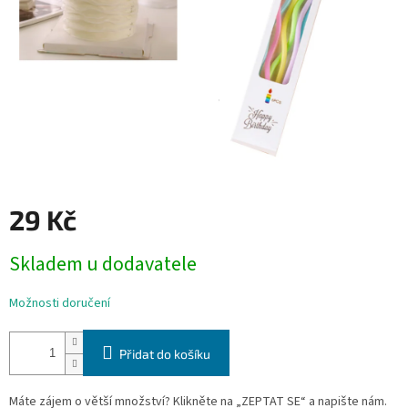
29 Kč
Měrná
Skladem u dodavatele
cena:
Možnosti doručení
Přidat do košíku
Máte zájem o větší množství? Klikněte na „ZEPTAT SE“ a napište nám.