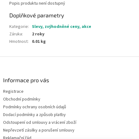
Popis produktu není dostupný
Doplňkové parametry
Kategorie
:
Slevy, zvýhodněné ceny, akce
Záruka
:
2 roky
Hmotnost
:
0.01 kg
Z
á
p
a
Informace pro vás
t
Registrace
í
Obchodní podmínky
Podmínky ochrany osobních údajů
Dodací podmínky a způsob platby
Odstoupení od smlouvy a vrácení zboží
Nepřevzetí zásilky a porušení smlouvy
Reklamační řád