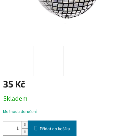
35 Kč
Měrná
Skladem
cena:
Možnosti doručení
Přidat do košíku