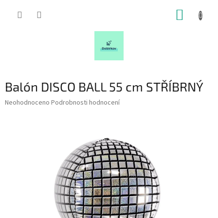
Přejít
NÁKUP
na
obsah
KOŠÍK
Balón DISCO BALL 55 cm STŘÍBRNÝ
Průměrné
Neohodnoceno
Podrobnosti hodnocení
hodnocení
produktu
je
0,0
z
5
hvězdiček.