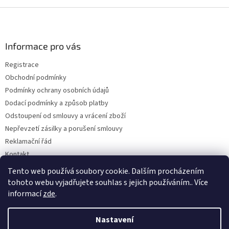
Z
á
p
a
Informace pro vás
t
Registrace
í
Obchodní podmínky
Podmínky ochrany osobních údajů
Dodací podmínky a způsob platby
Odstoupení od smlouvy a vrácení zboží
Nepřevzetí zásilky a porušení smlouvy
Reklamační řád
Kontakt
Napište nám
Tento web používá soubory cookie. Dalším procházením
tohoto webu vyjadřujete souhlas s jejich používáním.. Více
informací
zde
.
Vytvořil Shoptet
Nastavení