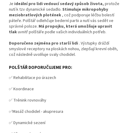
Je
ideální pro lidi vedoucí sedavý způsob života,
protože
nutí k tzv dynamické sedadlo.
Stimuluje mikropohyby
meziobratlových plotének
, což podporuje léčbu bolestí
páteře. Polštář odlehčuje bederní partii a nutí vás sedět ve
správné poloze.
Má propojku, která umožňuje upravit
tlak
uvnitř polštáře podle vašich individuálních potřeb.
Doporučeno zejména pro starší lidi
. Výstupky dráždí
smyslové receptory na ploskách nohou, zlepšují krevní oběh,
což následně uvolňuje svaly chodidel.
POLŠTÁŘ DOPORUČUJEME PRO:
✅ Rehabilitace po úrazech
✅ Koordinace
✅ Trénink rovnováhy
✅Masáž chodidel - akupresura
✅ Dynamické sezení