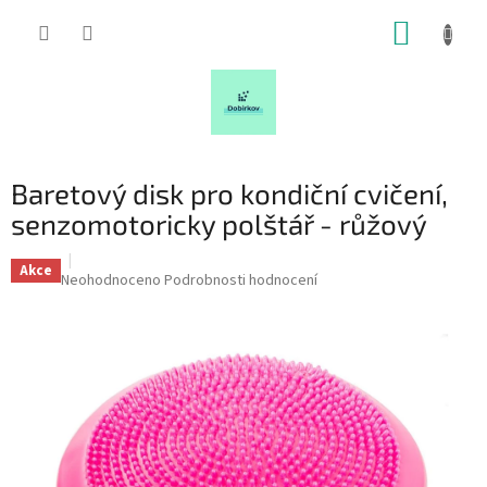
Přejít
NÁKUP
na
obsah
KOŠÍK
Baretový disk pro kondiční cvičení,
senzomotoricky polštář - růžový
Akce
Průměrné
Neohodnoceno
Podrobnosti hodnocení
hodnocení
produktu
je
0,0
z
5
hvězdiček.