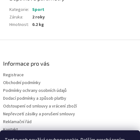
Kategorie
:
Sport
Záruka
:
2 roky
Hmotnost
:
0.2 kg
Z
á
p
a
Informace pro vás
t
Registrace
í
Obchodní podmínky
Podmínky ochrany osobních údajů
Dodací podmínky a způsob platby
Odstoupení od smlouvy a vrácení zboží
Nepřevzetí zásilky a porušení smlouvy
Reklamační řád
Kontakt
Napište nám