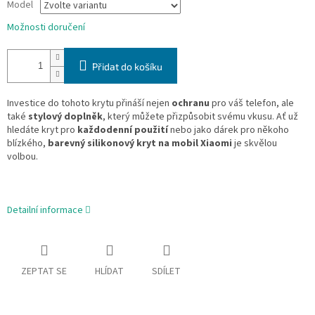
Model
Možnosti doručení
Přidat do košíku
Investice do tohoto krytu přináší nejen
ochranu
pro váš telefon, ale
také
stylový doplněk
, který můžete přizpůsobit svému vkusu. Ať už
hledáte kryt pro
každodenní použití
nebo jako dárek pro někoho
blízkého,
barevný silikonový kryt na mobil Xiaomi
je skvělou
volbou.
Detailní informace
ZEPTAT SE
HLÍDAT
SDÍLET