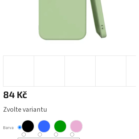
84 Kč
Měrná
Zvolte variantu
cena:
Barva