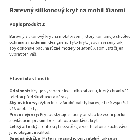
Barevný silikonový kryt na mobil Xiaomi
Popis produktu:
Barevný silikonový kryt na mobil Xiaomi, který kombinuje skvělou
ochranu s moderním designem. Tyto kryty jsou navrženy tak,
aby dokonale padl na různé modely telefonů Xiaomi, stačí jen
vybrat ten váš.
Hlavní vlastnosti:
Odolnost:
Kryt je vyroben z kvalitního silikonu, který chrání váš
telefon před škrábanci a nárazy.
Stylové barvy:
Vyberte si z široké palety barev, které vyjadřují
váš osobní styl.
Přesné výřezy:
Kryt poskytuje snadný přístup ke všem portům
a ovládacím prvkům bez nutnosti sundávat kryt.
Lehký a tenký:
Tento kryt nezatěžuje váš telefon a zachovává
jeho elegantní vzhled.
Snadná údržba:
Materiál je snadno omyvatelný, takže se