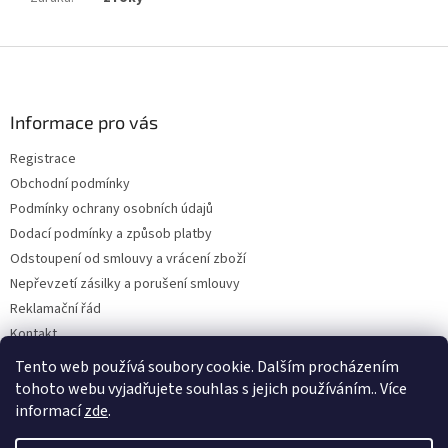
Z
á
p
a
Informace pro vás
t
Registrace
í
Obchodní podmínky
Podmínky ochrany osobních údajů
Dodací podmínky a způsob platby
Odstoupení od smlouvy a vrácení zboží
Nepřevzetí zásilky a porušení smlouvy
Reklamační řád
Kontakt
Napište nám
Tento web používá soubory cookie. Dalším procházením
tohoto webu vyjadřujete souhlas s jejich používáním.. Více
informací
zde
.