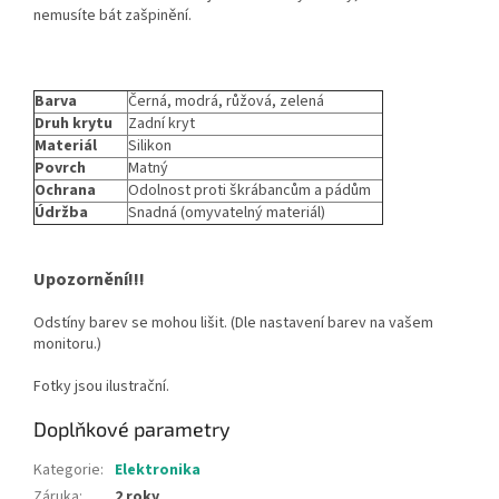
nemusíte bát zašpinění.
Barva
Černá, modrá, růžová, zelená
Druh krytu
Zadní kryt
Materiál
Silikon
Povrch
Matný
Ochrana
Odolnost proti škrábancům a pádům
Údržba
Snadná (omyvatelný materiál)
Upozornění!!!
Odstíny barev se mohou lišit. (Dle nastavení barev na vašem
monitoru.)
Fotky jsou ilustrační.
Doplňkové parametry
Kategorie
:
Elektronika
Záruka
:
2 roky