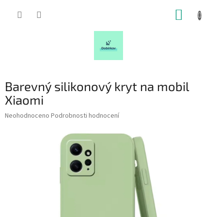
Přejít
NÁKUP
na
obsah
KOŠÍK
Barevný silikonový kryt na mobil
Xiaomi
Průměrné
Neohodnoceno
Podrobnosti hodnocení
hodnocení
produktu
je
0,0
z
5
hvězdiček.