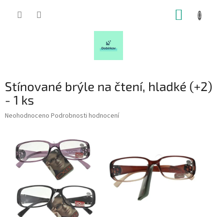
Přejít
NÁKUP
na
obsah
KOŠÍK
Stínované brýle na čtení, hladké (+2)
- 1 ks
Průměrné
Neohodnoceno
Podrobnosti hodnocení
hodnocení
produktu
je
0,0
z
5
hvězdiček.