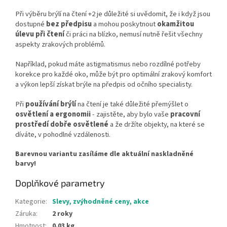
Při výběru brýlí na čtení +2 je důležité si uvědomit, že i když jsou
dostupné
bez předpisu
a mohou poskytnout
okamžitou
úlevu při čtení
či práci na blízko, nemusí nutně řešit všechny
aspekty zrakových problémů.
Například, pokud máte astigmatismus nebo rozdílné potřeby
korekce pro každé oko, může být pro optimální zrakový komfort
a výkon lepší získat brýle na předpis od očního specialisty.
Při
používání brýlí
na čtení je také důležité přemýšlet o
osvětlení a ergonomii
- zajistěte, aby bylo vaše
pracovní
prostředí dobře osvětlené
a že držíte objekty, na které se
díváte, v pohodlné vzdálenosti.
Barevnou variantu zasíláme dle aktuální naskladněné
barvy!
Doplňkové parametry
Kategorie
:
Slevy, zvýhodněné ceny, akce
Záruka
:
2 roky
Hmotnost
:
0.03 kg