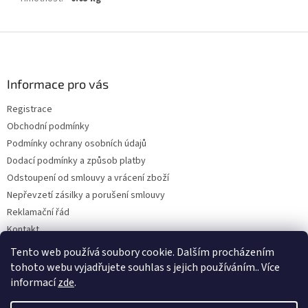
Z
á
p
a
Informace pro vás
t
Registrace
í
Obchodní podmínky
Podmínky ochrany osobních údajů
Dodací podmínky a způsob platby
Odstoupení od smlouvy a vrácení zboží
Nepřevzetí zásilky a porušení smlouvy
Reklamační řád
Kontakt
Napište nám
Tento web používá soubory cookie. Dalším procházením
tohoto webu vyjadřujete souhlas s jejich používáním.. Více
informací
zde
.