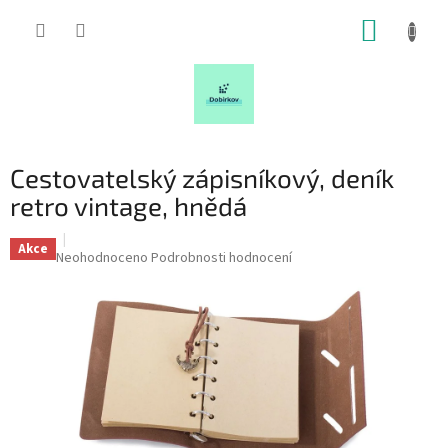
Přejít
NÁKUP
na
obsah
KOŠÍK
Cestovatelský zápisníkový, deník
retro vintage, hnědá
Akce
Průměrné
Neohodnoceno
Podrobnosti hodnocení
hodnocení
produktu
je
0,0
z
5
hvězdiček.