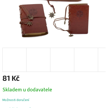
81 Kč
Měrná
Skladem u dodavatele
cena:
Možnosti doručení