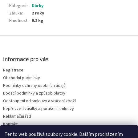
Kategorie
:
Dárky
Záruka
:
2 roky
Hmotnost
:
0.2 kg
Z
á
p
a
Informace pro vás
t
Registrace
í
Obchodní podmínky
Podmínky ochrany osobních údajů
Dodací podmínky a způsob platby
Odstoupení od smlouvy a vrácení zboží
Nepřevzetí zásilky a porušení smlouvy
Reklamační řád
Kontakt
Napište nám
Tento web používá soubory cookie. Dalším procházením