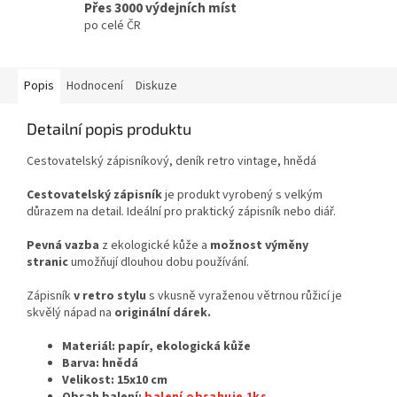
Přes 3000 výdejních míst
po celé ČR
Popis
Hodnocení
Diskuze
Detailní popis produktu
Cestovatelský zápisníkový, deník retro vintage, hnědá
Cestovatelský zápisník
je produkt vyrobený s velkým
důrazem na detail. Ideální pro praktický zápisník nebo diář.
Pevná vazba
z ekologické kůže a
možnost výměny
stranic
umožňují dlouhou dobu používání.
Zápisník
v retro stylu
s vkusně vyraženou větrnou růžicí je
skvělý nápad na
originální dárek.
Materiál: papír, ekologická kůže
Barva: hnědá
Velikost: 15x10 cm