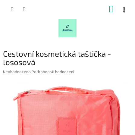
Přejít
NÁKUP
na
obsah
KOŠÍK
Cestovní kosmetická taštička -
lososová
Průměrné
Neohodnoceno
Podrobnosti hodnocení
hodnocení
produktu
je
0,0
z
5
hvězdiček.