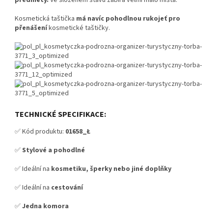
předměty.
Ve složeném stavu zabírá velmi málo místa.
Kosmetická taštička
má navíc pohodlnou rukojeť pro
přenášení
kosmetické taštičky.
TECHNICKÉ SPECIFIKACE:
✅ Kód produktu:
01658_Ł
✅
Stylové a pohodlné
✅ Ideální na
kosmetiku, šperky nebo jiné doplňky
✅ Ideální na
cestování
✅
Jedna komora