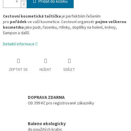
Přidat do košíku
Cestovní kosmetická taštička
je perfektním řešením
pro
pořádek
ve vaší kosmetice. Cestovní organizér
pojme veškerou
kosmetiku
jako pudr, řasenku, rtěnky, doplňky na holení, krémy,
šampon a další.
Detailní informace
ZEPTAT SE
HLÍDAT
SDÍLET
DOPRAVA ZDARMA
OD 399 Kč pro registrované zákazníky
Baleno ekologicky
do použitých krabic