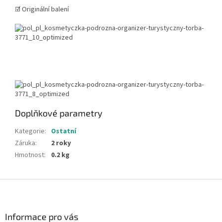
☑️ Originální balení
Doplňkové parametry
Kategorie
:
Ostatní
Záruka
:
2 roky
Hmotnost
:
0.2 kg
Z
á
p
a
Informace pro vás