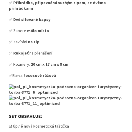
✅
Přihrádka, připevněná suchým zipem, se dvěma
přihrádkami
✅
Dvě síťované kapsy
✅ Zabere
málo místa
✅ Zavírání
na zip
✅
Rukojeť
na přenášení
✅ Rozměry:
20 cm x 17 cm x 8 cm
✅Barva:
lososově růžová
SET OBSAHUJE:
☑️ Úplně nová kosmetická taštička