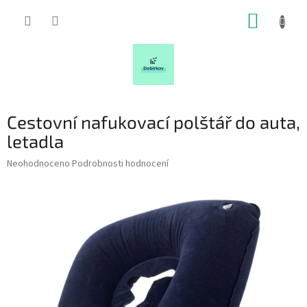
Přejít
NÁKUP
na
obsah
KOŠÍK
Cestovní nafukovací polštář do auta,
letadla
Průměrné
Neohodnoceno
Podrobnosti hodnocení
hodnocení
produktu
je
0,0
z
5
hvězdiček.