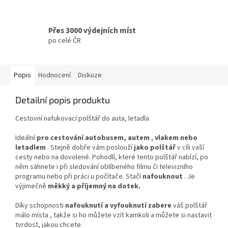
Přes 3000 výdejních míst
po celé ČR
Popis
Hodnocení
Diskuze
Detailní popis produktu
Cestovní nafukovací polštář do auta, letadla
Ideální
pro cestování autobusem, autem
,
vlakem nebo
letadlem
. Stejně dobře vám poslouží
jako polštář
v cíli vaší
cesty nebo na dovolené. Pohodlí, které tento polštář nabízí, po
něm sáhnete i při sledování oblíbeného filmu či televizního
programu nebo při práci u počítače. Stačí
nafouknout
. Je
výjimečně
měkký a příjemný na dotek.
Díky schopnosti
nafouknutí a vyfouknutí
zabere
váš polštář
málo místa , takže si ho můžete vzít kamkoli a můžete si nastavit
tvrdost, jakou chcete.