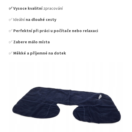
✅ Vysoce kvalitní
zpracování
✅ Ideální
na dlouhé cesty
✅
Perfektní při práci
u počítače nebo relaxaci
✅
Zabere málo místa
✅
Měkké a příjemné na dotek