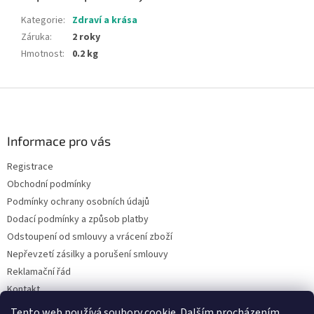
Kategorie
:
Zdraví a krása
Záruka
:
2 roky
Hmotnost
:
0.2 kg
Z
á
p
a
Informace pro vás
t
Registrace
í
Obchodní podmínky
Podmínky ochrany osobních údajů
Dodací podmínky a způsob platby
Odstoupení od smlouvy a vrácení zboží
Nepřevzetí zásilky a porušení smlouvy
Reklamační řád
Kontakt
Napište nám
Tento web používá soubory cookie. Dalším procházením