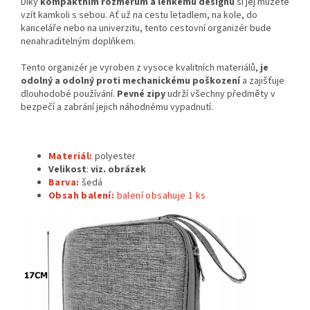
Díky
kompaktním rozměrům a lehkému designu
si jej můžete
vzít kamkoli s sebou. Ať už na cestu letadlem, na kole, do
kanceláře nebo na univerzitu, tento cestovní organizér bude
nenahraditelným doplňkem.
Tento organizér je vyroben z vysoce kvalitních materiálů,
je
odolný a odolný proti mechanickému poškození
a zajišťuje
dlouhodobé používání.
Pevné zipy
udrží všechny předměty v
bezpečí a zabrání jejich náhodnému vypadnutí.
Materiál:
polyester
Velikost
:
viz. obrázek
Barva:
šedá
Obsah balení:
balení obsahuje 1
ks