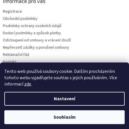
a
Informace pro vás
t
Registrace
í
Obchodní podmínky
Podmínky ochrany osobních údajů
Dodací podmínky a způsob platby
Odstoupení od smlouvy a vrácení zboží
Nepřevzetí zásilky a porušení smlouvy
Reklamační řád
Kontakt
Napište nám
Tento web používá soubory cookie. Dalším procházením
tohoto webu vyjadřujete souhlas s jejich používáním.. Více
informací
zde
.
Vytvořil Shoptet
Nastavení
Copyright 2026
Dobirkov.cz
. Všechna práva vyhrazena.
Upravit
Souhlasím
nastavení cookies