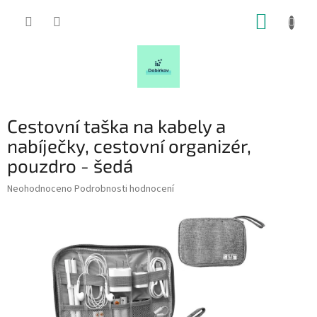
Přejít
NÁKUP
na
obsah
KOŠÍK
Cestovní taška na kabely a
nabíječky, cestovní organizér,
pouzdro - šedá
Průměrné
Neohodnoceno
Podrobnosti hodnocení
hodnocení
produktu
je
0,0
z
5
hvězdiček.