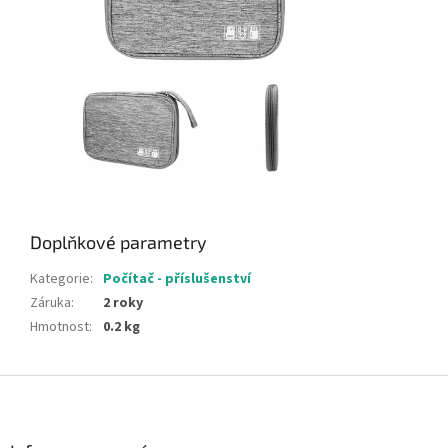
Doplňkové parametry
Kategorie
:
Počítač - příslušenství
Záruka
:
2 roky
Hmotnost
:
0.2 kg
Z
á
p