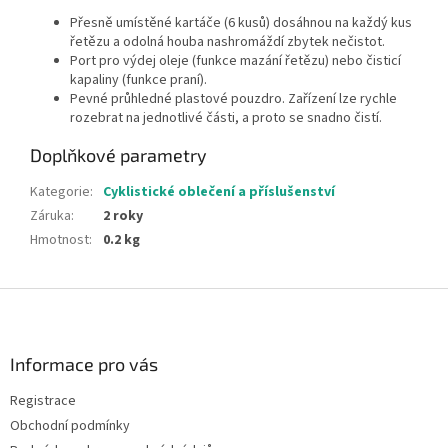
Přesně umístěné kartáče (6 kusů) dosáhnou na každý kus
řetězu a odolná houba nashromáždí zbytek nečistot.
Port pro výdej oleje (funkce mazání řetězu) nebo čisticí
kapaliny (funkce praní).
Pevné průhledné plastové pouzdro. Zařízení lze rychle
rozebrat na jednotlivé části, a proto se snadno čistí.
Doplňkové parametry
Kategorie
:
Cyklistické oblečení a příslušenství
Záruka
:
2 roky
Hmotnost
:
0.2 kg
Z
á
p
a
Informace pro vás
t
Registrace
í
Obchodní podmínky