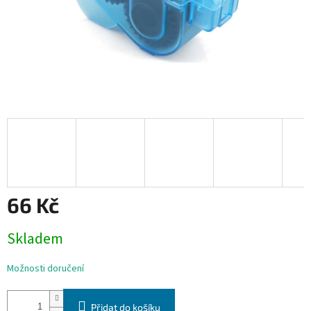
66 Kč
Měrná
Skladem
cena:
Možnosti doručení
Přidat do košíku