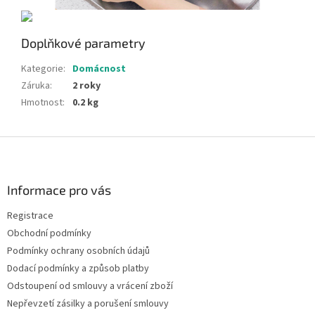
Doplňkové parametry
Kategorie
:
Domácnost
Záruka
:
2 roky
Hmotnost
:
0.2 kg
Z
á
p
a
Informace pro vás
t
Registrace
í
Obchodní podmínky
Podmínky ochrany osobních údajů
Dodací podmínky a způsob platby
Odstoupení od smlouvy a vrácení zboží
Nepřevzetí zásilky a porušení smlouvy