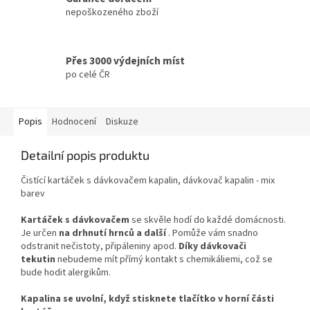
nepoškozeného zboží
Přes 3000 výdejních míst
po celé ČR
Popis
Hodnocení
Diskuze
Detailní popis produktu
Čistící kartáček s dávkovačem kapalin, dávkovač kapalin - mix
barev
Kartáček s dávkovačem
se skvěle hodí do každé domácnosti.
Je určen
na drhnutí hrnců a další
. Pomůže vám snadno
odstranit nečistoty, připáleniny apod.
Díky dávkovači
tekutin
nebudeme mít přímý kontakt s chemikáliemi, což se
bude hodit alergikům.
Kapalina se uvolní, když stisknete tlačítko v horní části