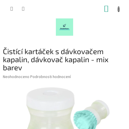
Přejít
NÁKUP
na
obsah
KOŠÍK
Čistící kartáček s dávkovačem
kapalin, dávkovač kapalin - mix
barev
Průměrné
Neohodnoceno
Podrobnosti hodnocení
hodnocení
produktu
je
0,0
z
5
hvězdiček.