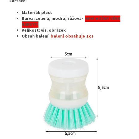
kartáče.
Materiál:
plast
Barva: zelená, modrá, růžová-
NENÍ MOŽNÝ VĚBR
BARVY!!!
Velikost: viz. obrázek
Obsah balení:
balení obsahuje 1ks