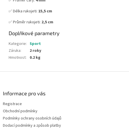
✅ Průměr čáry:
4 mm
✅ Délka rukojeti:
15,5 cm
✅ Průměr rukojeti:
2,5 cm
Doplňkové parametry
Kategorie
:
Sport
Záruka
:
2 roky
Hmotnost
:
0.2 kg
Z
á
p
a
Informace pro vás
t
Registrace
í
Obchodní podmínky
Podmínky ochrany osobních údajů
Dodací podmínky a způsob platby