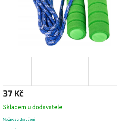
37 Kč
Měrná
Skladem u dodavatele
cena:
Možnosti doručení