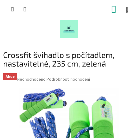
Přejít
NÁKUP
na
obsah
KOŠÍK
Crossfit švihadlo s počítadlem,
nastavitelné, 235 cm, zelená
Akce
Průměrné
Neohodnoceno
Podrobnosti hodnocení
hodnocení
produktu
je
0,0
z
5
hvězdiček.