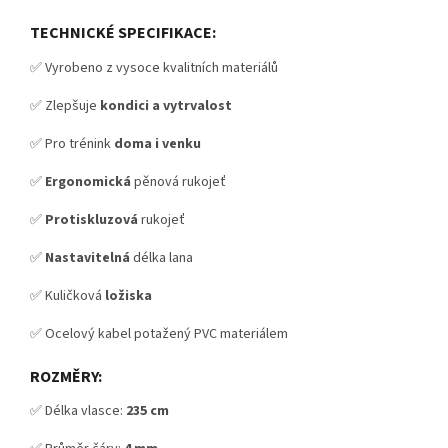
TECHNICKÉ SPECIFIKACE:
✅ Vyrobeno z vysoce kvalitních materiálů
✅ Zlepšuje
kondici a vytrvalost
✅ Pro trénink
doma i venku
✅
Ergonomická
pěnová rukojeť
✅
Protiskluzová
rukojeť
✅
Nastavitelná
délka lana
✅ Kuličková
ložiska
✅ Ocelový kabel potažený PVC materiálem
ROZMĚRY:
✅ Délka vlasce:
235 cm