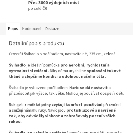
Přes 3000 výdejních míst
po celé ČR
Popis
Hodnocení
Diskuze
Detailní popis produktu
Crossfit švihadlo s počítadlem, nastavitelné, 235 cm, zelená
Švihadlo
je ideální pomůcka
pro aerobní, rychlostní a
vytrvalostní cvičení
. Díky němu urychlíme
spalování tukové
tkáně a zlepšíme kondici a odolnost našeho těla
.
Švihadlo je vybaveno počítadlem. Navíc
se dá nastavit
a
přizpůsobit jak výšce, tak věku. Mohou jej používat dospělí i děti.
Rukojeti
z měkké pěny zvyšují komfort používání
při cvičení
a snižují námahu ruky. Navíc jsou
protiskluzové
a
navržené
tak, aby odváděly vlhkost a zabraňovaly pocení vašich
rukou.