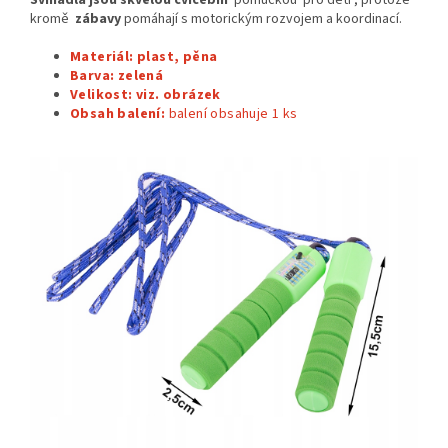
Švihadla jsou skvělou
cvičební
pomůckou pro děti , protože
kromě
zábavy
pomáhají s motorickým rozvojem a koordinací.
Materiál: plast, pěna
Barva: zelená
Velikost: viz. obrázek
Obsah balení:
balení obsahuje 1
ks