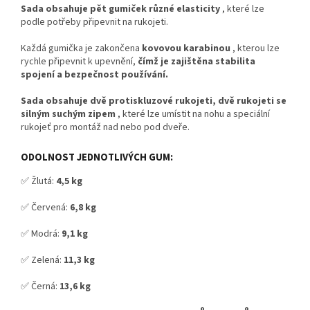
Sada obsahuje pět gumiček různé elasticity
, které lze
podle potřeby připevnit na rukojeti.
Každá gumička je zakončena
kovovou karabinou
, kterou lze
rychle připevnit k upevnění,
čímž je zajištěna stabilita
spojení a bezpečnost používání.
Sada obsahuje dvě protiskluzové rukojeti,
dvě rukojeti se
silným suchým zipem
, které lze umístit na nohu a speciální
rukojeť pro montáž nad nebo pod dveře.
ODOLNOST JEDNOTLIVÝCH GUM:
✅ Žlutá:
4,5 kg
✅ Červená:
6,8 kg
✅ Modrá:
9,1 kg
✅ Zelená:
11,3 kg
✅ Černá:
13,6 kg