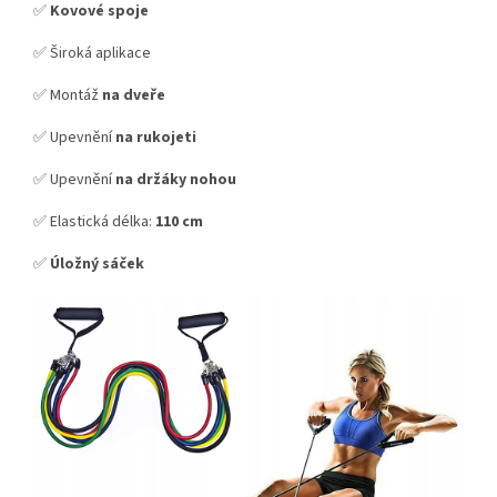
✅
Kovové spoje
✅ Široká aplikace
✅ Montáž
na dveře
✅ Upevnění
na rukojeti
✅ Upevnění
na držáky nohou
✅ Elastická délka:
110 cm
✅
Úložný sáček