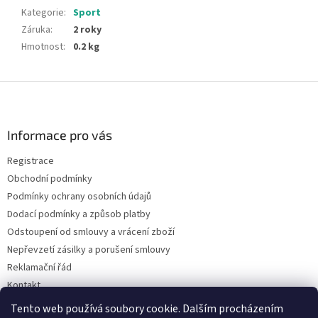
Kategorie
:
Sport
Záruka
:
2 roky
Hmotnost
:
0.2 kg
Z
á
p
a
Informace pro vás
t
Registrace
í
Obchodní podmínky
Podmínky ochrany osobních údajů
Dodací podmínky a způsob platby
Odstoupení od smlouvy a vrácení zboží
Nepřevzetí zásilky a porušení smlouvy
Reklamační řád
Kontakt
Napište nám
Tento web používá soubory cookie. Dalším procházením