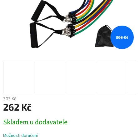
303 Kč
303 Kč
262 Kč
Měrná
Skladem u dodavatele
cena:
Možnosti doručení