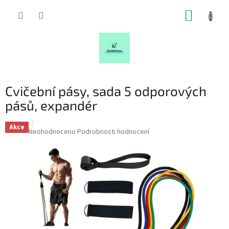
Přejít
NÁKUP
na
obsah
KOŠÍK
Cvičební pásy, sada 5 odporových
pásů, expandér
Akce
Průměrné
Neohodnoceno
Podrobnosti hodnocení
hodnocení
produktu
je
0,0
z
5
hvězdiček.