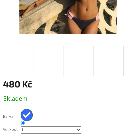
480 Kč
Měrná
Skladem
cena:
Barva
Velikost