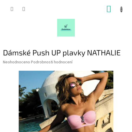
Přejít
NÁKUP
na
obsah
KOŠÍK
Dámské Push UP plavky NATHALIE
Průměrné
Neohodnoceno
Podrobnosti hodnocení
hodnocení
produktu
je
0,0
z
5
hvězdiček.