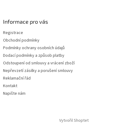
Z
á
p
a
Informace pro vás
t
Registrace
í
Obchodní podmínky
Podmínky ochrany osobních údajů
Dodací podmínky a způsob platby
Odstoupení od smlouvy a vrácení zboží
Nepřevzetí zásilky a porušení smlouvy
Reklamační řád
Kontakt
Napište nám
Vytvořil Shoptet