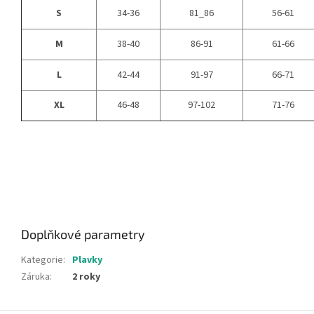
S
34-36
81_86
56-61
M
38-40
86-91
61-66
L
42-44
91-97
66-71
XL
46-48
97-102
71-76
Doplňkové parametry
Kategorie
:
Plavky
Záruka
:
2 roky