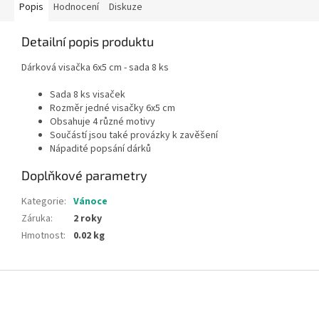
Popis
Hodnocení
Diskuze
Detailní popis produktu
Dárková visačka 6x5 cm - sada 8 ks
Sada 8 ks visaček
Rozměr jedné visačky 6x5 cm
Obsahuje 4 různé motivy
Součástí jsou také provázky k zavěšení
Nápadité popsání dárků
Doplňkové parametry
Kategorie
:
Vánoce
Záruka
:
2 roky
Hmotnost
:
0.02 kg
Z
á
p