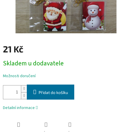
21 Kč
Měrná
Skladem u dodavatele
cena:
Možnosti doručení
Přidat do košíku
Detailní informace