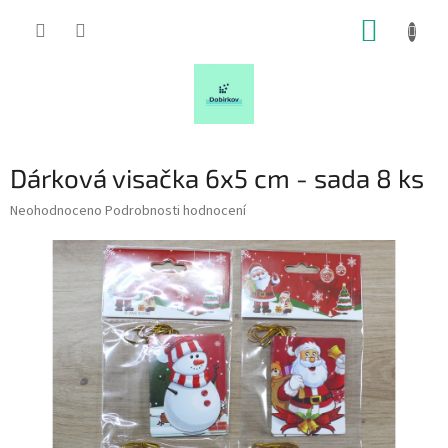
Přejít
NÁKUP
na
obsah
KOŠÍK
Dárková visačka 6x5 cm - sada 8 ks
Průměrné
Neohodnoceno
Podrobnosti hodnocení
hodnocení
produktu
je
0,0
z
5
hvězdiček.