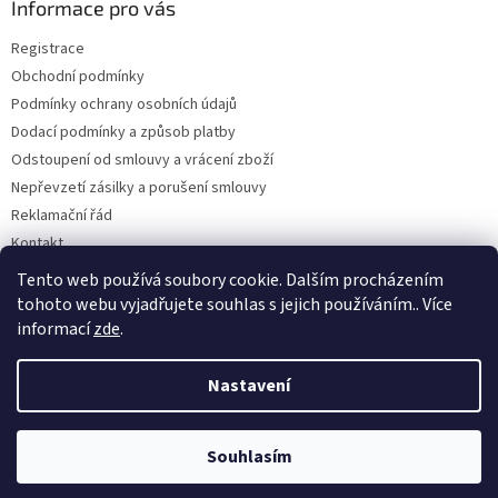
a
Informace pro vás
t
Registrace
í
Obchodní podmínky
Podmínky ochrany osobních údajů
Dodací podmínky a způsob platby
Odstoupení od smlouvy a vrácení zboží
Nepřevzetí zásilky a porušení smlouvy
Reklamační řád
Kontakt
Napište nám
Tento web používá soubory cookie. Dalším procházením
tohoto webu vyjadřujete souhlas s jejich používáním.. Více
informací
zde
.
Vytvořil Shoptet
Nastavení
Copyright 2026
Dobirkov.cz
. Všechna práva vyhrazena.
Upravit
Souhlasím
nastavení cookies