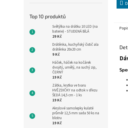
D
Top 10 produktů
Světýlka na drátku 10 LED (na
Popi
baterie) - STUDENÁ BÍLÁ
29 Kč
Drátěnka, kuchyňský čistič ala
Det
drátěnka 20x20 cm
9 Kč
Dáv
Háček, háček na kočárek
dvojitý, umělý, na suchý zip,
Spec
ČERNÝ
19 Kč
Zátka, krytka ve tvaru
HVĚZDIČKY na odtok v dřezu
ŠEDÁ 14,5 cm - 1 ks
19 Kč
Akrylové samolepky kulaté
průměr 12,5 mm sada 50 ks na
blistru
19 Kč