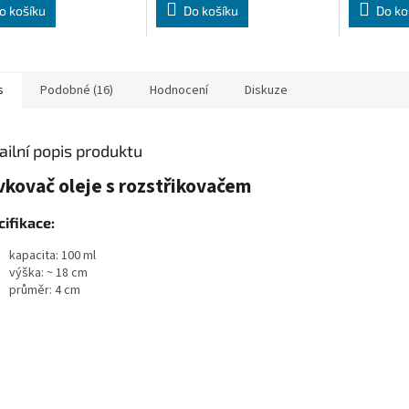
o košíku
Do košíku
Do ko
s
Podobné (16)
Hodnocení
Diskuze
ailní popis produktu
kovač oleje s rozstřikovačem
ifikace:
kapacita: 100 ml
výška: ~ 18 cm
průměr: 4 cm