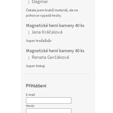
Dagmar
|
Hodnocení produktu je 4 z 5 hvězdiček.
Čekala jsem hrubší materiál, ale na
pohovce vypadá hezky.
Magnetické herní kameny 40 ks
Jana Kráčalová
|
Hodnocení produktu je 5 z 5 hvězdiček.
Super hra👍👍👍
Magnetické herní kameny 40 ks
Renata Gerčáková
|
Hodnocení produktu je 5 z 5 hvězdiček.
Super Dekuji
Přihlášení
E-mail
Heslo