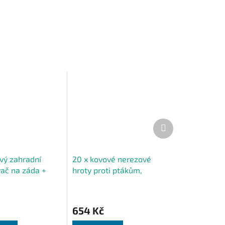
Další
produkt
ový zahradní
20 x kovové nerezové
vač na záda +
hroty proti ptákům,
trysky
holubům a vrabcům na
parapet a římsu, 50 cm
654 Kč