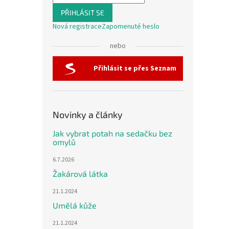
PŘIHLÁSIT SE
Nová registrace
Zapomenuté heslo
nebo
Přihlásit se přes Seznam
Novinky a články
Jak vybrat potah na sedačku bez
omylů
6.7.2026
Žakárová látka
21.1.2024
Umělá kůže
21.1.2024