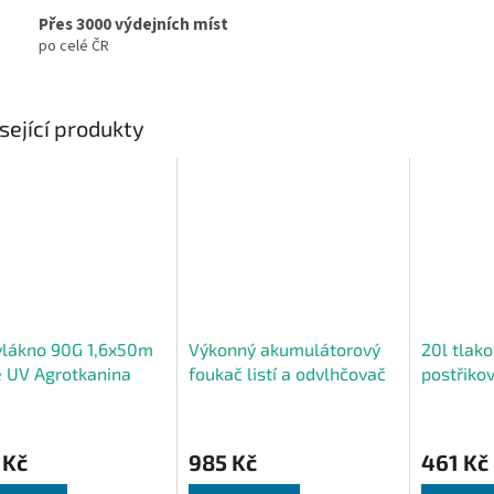
Přes 3000 výdejních míst
po celé ČR
sející produkty
vlákno 90G 1,6x50m
Výkonný akumulátorový
20l tlak
 UV Agrotkanina
foukač listí a odvlhčovač
postřiko
plevelová rohož
sněhu pro zahradu, 2x
hadice + 
akumulátor
 Kč
985 Kč
461 Kč