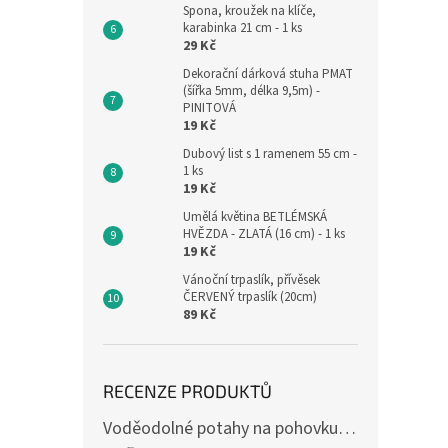
Spona, kroužek na klíče,
karabinka 21 cm - 1 ks
29 Kč
Dekorační dárková stuha PMAT
(šířka 5mm, délka 9,5m) -
PINITOVÁ
19 Kč
Dubový list s 1 ramenem 55 cm -
1 ks
19 Kč
Umělá květina BETLÉMSKÁ
HVĚZDA - ZLATÁ (16 cm) - 1 ks
19 Kč
Vánoční trpaslík, přívěsek
ČERVENÝ trpaslík (20cm)
89 Kč
RECENZE PRODUKTŮ
Voděodolné potahy na pohovku se vzorem