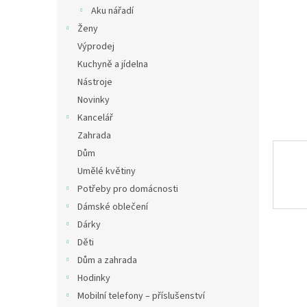
n
Aku nářadí
e
Ženy
l
Výprodej
Kuchyně a jídelna
Nástroje
Novinky
Kancelář
Zahrada
Dům
Umělé květiny
Potřeby pro domácnosti
Dámské oblečení
Dárky
Děti
Dům a zahrada
Hodinky
Mobilní telefony – příslušenství