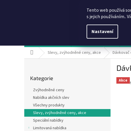
Přejít
info@dobirkov.cz
na
Tento web používá so
obsah
s jejich používáním.. V
Nastavení
Hodnocení obchodu
VÝHODY REGISTRACE
Sl
Domů
Slevy, zvýhodněné ceny, akce
Dávkovač 
P
Dávk
o
Přeskočit
s
Kategorie
kategorie
t
Akce
r
Zvýhodněné ceny
a
Nabídka akčních slev
n
Všechny produkty
n
í
Slevy, zvýhodněné ceny, akce
p
Speciální nabídky
a
Limitovaná nabídka