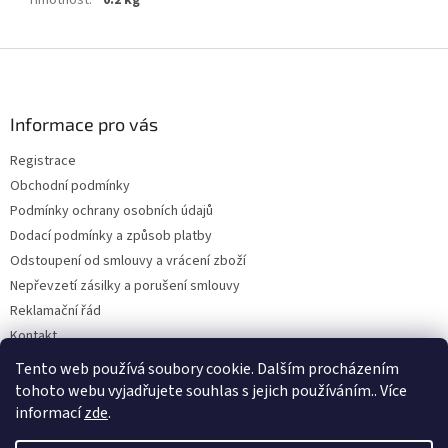
Hmotnost
:
0.2 kg
Z
á
p
a
Informace pro vás
t
Registrace
í
Obchodní podmínky
Podmínky ochrany osobních údajů
Dodací podmínky a způsob platby
Odstoupení od smlouvy a vrácení zboží
Nepřevzetí zásilky a porušení smlouvy
Reklamační řád
Kontakt
Napište nám
Tento web používá soubory cookie. Dalším procházením
tohoto webu vyjadřujete souhlas s jejich používáním.. Více
informací
zde
.