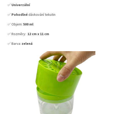
✅
Univerzální
✅
Pohodlné
dávkování tekutin
✅ Objem:
500 ml
✅ Rozměry:
12 cm x 11 cm
✅ Barva:
zelená