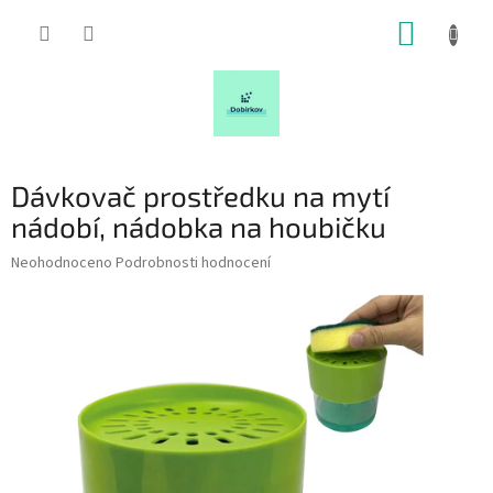
Přejít
NÁKUP
na
obsah
KOŠÍK
Dávkovač prostředku na mytí
nádobí, nádobka na houbičku
Průměrné
Neohodnoceno
Podrobnosti hodnocení
hodnocení
produktu
je
0,0
z
5
hvězdiček.