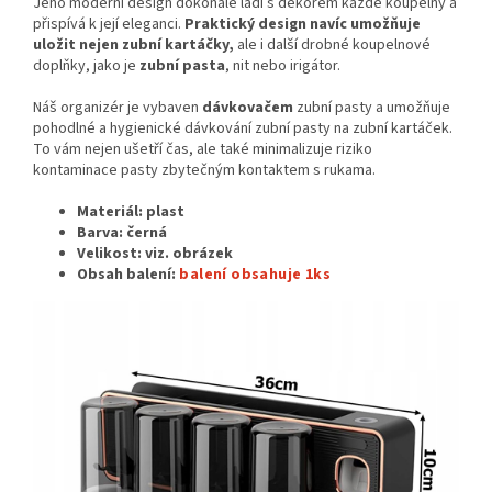
Jeho moderní design dokonale ladí s dekorem každé koupelny a
přispívá k její eleganci.
Praktický design navíc umožňuje
uložit nejen zubní kartáčky,
ale i další drobné koupelnové
doplňky, jako je
zubní pasta
, nit nebo irigátor.
Náš organizér je vybaven
dávkovačem
zubní pasty a umožňuje
pohodlné a hygienické dávkování zubní pasty na zubní kartáček.
To vám nejen ušetří čas, ale také minimalizuje riziko
kontaminace pasty zbytečným kontaktem s rukama.
Materiál: plast
Barva: černá
Velikost: viz. obrázek
Obsah balení:
balení obsahuje 1ks