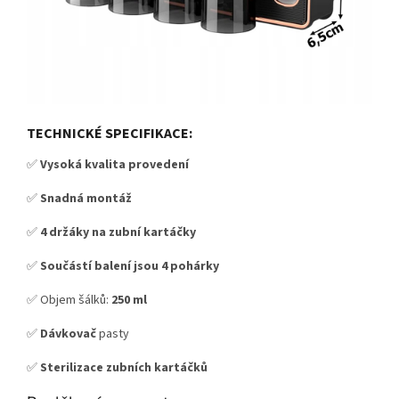
TECHNICKÉ SPECIFIKACE:
✅
Vysoká kvalita provedení
✅
S
nadná montáž
✅
4 držáky na zubní kartáčky
✅
So
učástí balení jsou 4 pohárky
✅ Objem šálků:
250 ml
✅
Dávkovač
pasty
✅
S
terilizace zubních kartáčků