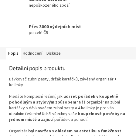
nepoškozeného zboží
Přes 3000 výdejních míst
po celé ČR
Popis
Hodnocení
Diskuze
Detailní popis produktu
Dávkovač zubní pasty, držák kartáčků, závěsný organizér +
kelímky
Hledáte komplexní řešení, jak
udržet pořádek v koupelně
pohodlným a stylovým způsobem
? Náš organizér na zubní
kartáčky s dávkovačem zubní pasty a 4 kelímky je pro vás
ideálním řešením! Udrží všechny vaše
koupelnové potřeby na
jednom místě a zajistí
pořádek a pohodlí.
Organizér
byl navržen s ohledem na estetiku a funkčnost
.