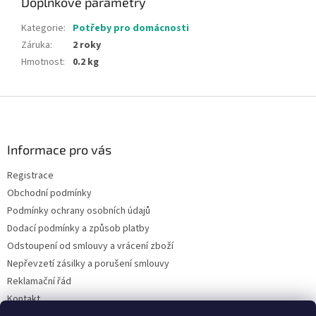
Doplňkové parametry
Kategorie
:
Potřeby pro domácnosti
Záruka
:
2 roky
Hmotnost
:
0.2 kg
Z
á
p
a
Informace pro vás
t
Registrace
í
Obchodní podmínky
Podmínky ochrany osobních údajů
Dodací podmínky a způsob platby
Odstoupení od smlouvy a vrácení zboží
Nepřevzetí zásilky a porušení smlouvy
Reklamační řád
Kontakt