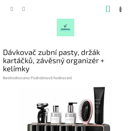
Přejít
NÁKUP
na
obsah
KOŠÍK
Dávkovač zubní pasty, držák
kartáčků, závěsný organizér +
kelímky
Průměrné
Neohodnoceno
Podrobnosti hodnocení
hodnocení
produktu
je
0,0
z
5
hvězdiček.