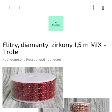
Přejít
NÁKUP
na
obsah
KOŠÍK
Flitry, diamanty, zirkony 1,5 m MIX -
1 role
Průměrné
Neohodnoceno
Podrobnosti hodnocení
hodnocení
produktu
je
0,0
z
5
hvězdiček.