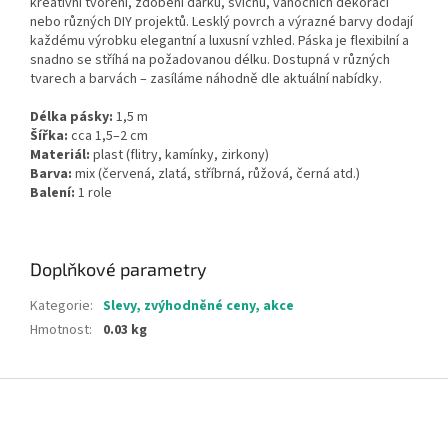
kreativní tvoření, zdobení dárků, svícnů, vánočních dekorací
nebo různých DIY projektů. Lesklý povrch a výrazné barvy dodají
každému výrobku elegantní a luxusní vzhled. Páska je flexibilní a
snadno se stříhá na požadovanou délku. Dostupná v různých
tvarech a barvách – zasíláme náhodně dle aktuální nabídky.
Délka pásky:
1,5 m
Šířka:
cca 1,5–2 cm
Materiál:
plast (flitry, kamínky, zirkony)
Barva:
mix (červená, zlatá, stříbrná, růžová, černá atd.)
Balení:
1 role
Doplňkové parametry
Kategorie
:
Slevy, zvýhodněné ceny, akce
Hmotnost
:
0.03 kg
Z
á
p