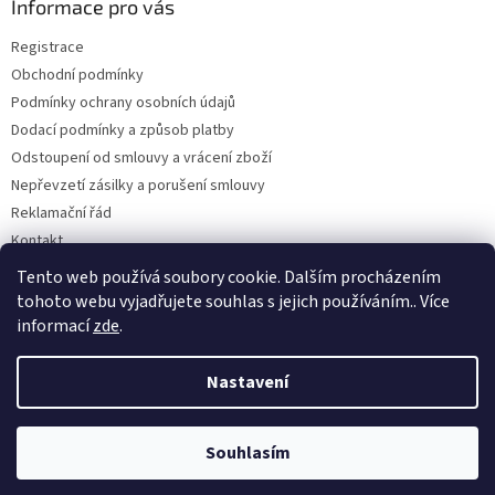
a
Informace pro vás
t
Registrace
í
Obchodní podmínky
Podmínky ochrany osobních údajů
Dodací podmínky a způsob platby
Odstoupení od smlouvy a vrácení zboží
Nepřevzetí zásilky a porušení smlouvy
Reklamační řád
Kontakt
Napište nám
Tento web používá soubory cookie. Dalším procházením
tohoto webu vyjadřujete souhlas s jejich používáním.. Více
informací
zde
.
Vytvořil Shoptet
Nastavení
Copyright 2026
Dobirkov.cz
. Všechna práva vyhrazena.
Upravit
Souhlasím
nastavení cookies