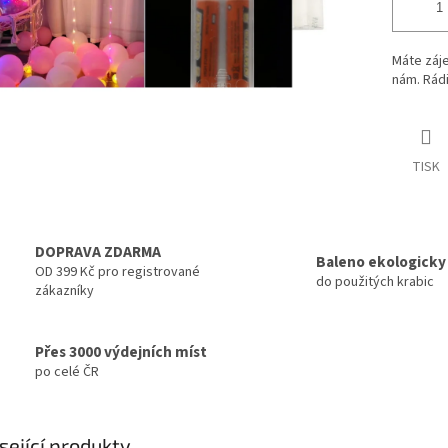
Máte záje
nám. Rádi
TISK
DOPRAVA ZDARMA
Baleno ekologicky
OD 399 Kč pro registrované
do použitých krabic
zákazníky
Přes 3000 výdejních míst
po celé ČR
sející produkty