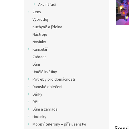
n
Aku nářadí
e
Ženy
l
Výprodej
Kuchyně a jídelna
Nástroje
Novinky
Kancelář
Zahrada
Dům
Umělé květiny
Potřeby pro domácnosti
Dámské oblečení
Dárky
Děti
Dům a zahrada
Hodinky
Mobilní telefony – příslušenství
Souvi