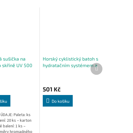
á sušička na
Horský cyklistický batoh s
o skříně UV 500
hydratačním systémem a
Další
produkt
ná, turistická
3l vakem na vodu Survival
501 Kč
šíku
Do košíku
ÚDAJE: Paleta: ks
ní: 20 ks – karton
 balení: 1 ks –
změry hromadného