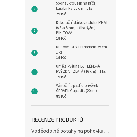
Spona, kroužek na klíče,
karabinka 21 cm - 1 ks
29 Kč
Dekorační dárková stuha PMAT
(šířka 5mm, délka 9,5m) -
PINITOVÁ
19 Kč
Dubový list s 1 ramenem 55 cm -
1 ks
19 Kč
Umělá květina BETLÉMSKÁ
HVĚZDA - ZLATÁ (16 cm) - 1 ks
19 Kč
Vánoční trpaslík, přívěsek
ČERVENÝ trpaslík (20cm)
89 Kč
RECENZE PRODUKTŮ
Voděodolné potahy na pohovku se vzorem