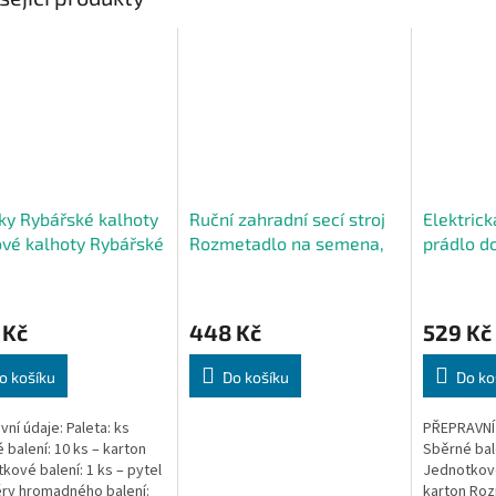
ky Rybářské kalhoty
Ruční zahradní secí stroj
Elektrick
vé kalhoty Rybářské
Rozmetadlo na semena,
prádlo d
vní Ochranné 43
trávu, hnojivo, písek, sůl 6
W, přenos
l
 Kč
448 Kč
529 Kč
o košíku
Do košíku
Do ko
vní údaje: Paleta: ks
PŘEPRAVNÍ 
 balení: 10 ks – karton
Sběrné bale
kové balení: 1 ks – pytel
Jednotkové
ry hromadného balení:
karton Ro