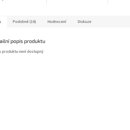
4 x 40 cm Hmotnost
balení: 59 
ného balení: 26 kg
Hmotnost 
A...
21,5 kg...
s
Podobné (16)
Hodnocení
Diskuze
ailní popis produktu
s produktu není dostupný