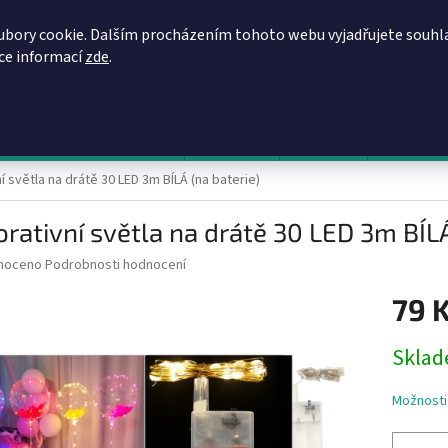
REGISTRACE
OBCHODNÍ PODMÍNKY
PODMÍNKY OCHRANY OSOBN
ubory cookie. Dalším procházením tohoto webu vyjadřujete souhl
íce informací
zde
.
HLEDAT
evy, zvýhodněné ceny, akce
Výprodej
Novinky
Napište 
í světla na drátě 30 LED 3m BÍLÁ (na baterie)
rativní světla na drátě 30 LED 3m BÍLÁ
né
noceno
Podrobnosti hodnocení
ní
79 
u
Měrná
Sklad
cena:
ek.
Možnosti