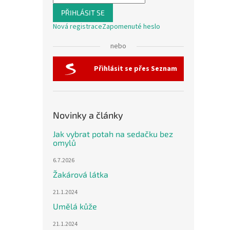
PŘIHLÁSIT SE
Nová registrace
Zapomenuté heslo
nebo
Přihlásit se přes Seznam
Novinky a články
Jak vybrat potah na sedačku bez
omylů
6.7.2026
Žakárová látka
21.1.2024
Umělá kůže
21.1.2024