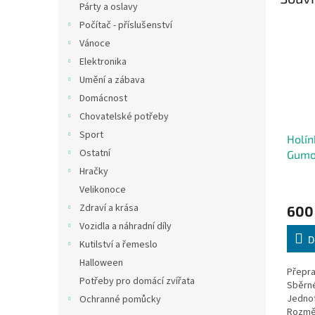
Párty a oslavy
Počítač - příslušenství
Vánoce
Elektronika
Umění a zábava
Domácnost
Chovatelské potřeby
Sport
Holín
Ostatní
Gumo
Praco
Hračky
Velikonoce
Zdraví a krása
600
Vozidla a náhradní díly
D
Kutilství a řemeslo
Halloween
Přepra
Potřeby pro domácí zvířata
Sběrné
Jednot
Ochranné pomůcky
Rozmě