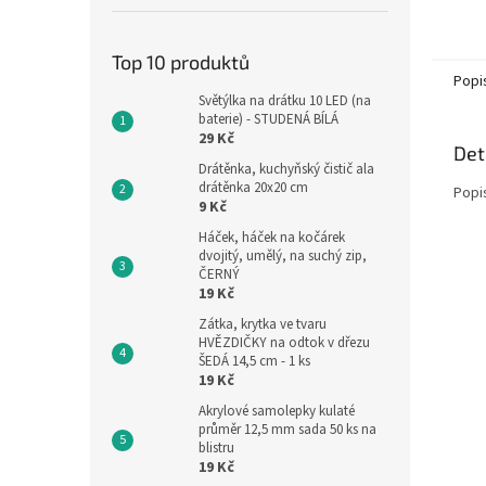
53 x 3
hromad
NABÍDK
Top 10 produktů
Popi
Světýlka na drátku 10 LED (na
baterie) - STUDENÁ BÍLÁ
29 Kč
Det
Drátěnka, kuchyňský čistič ala
drátěnka 20x20 cm
Popi
9 Kč
Háček, háček na kočárek
dvojitý, umělý, na suchý zip,
ČERNÝ
19 Kč
Zátka, krytka ve tvaru
HVĚZDIČKY na odtok v dřezu
ŠEDÁ 14,5 cm - 1 ks
19 Kč
Akrylové samolepky kulaté
průměr 12,5 mm sada 50 ks na
blistru
19 Kč