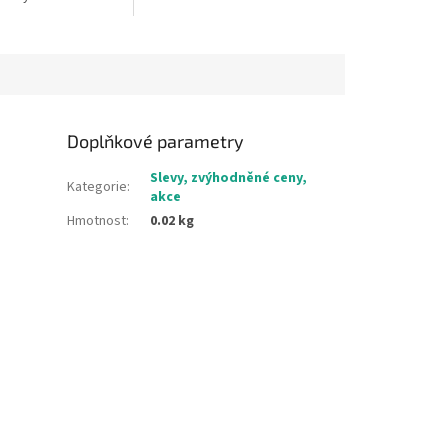
x 44 x 66,5 cm
hromadného balení:
Doplňkové parametry
Slevy, zvýhodněné ceny,
Kategorie
:
akce
Hmotnost
:
0.02 kg