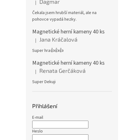
Dagmar
|
Hodnocení produktu je 4 z 5 hvězdiček.
Čekala jsem hrubší materiál, ale na
pohovce vypadá hezky.
Magnetické herní kameny 40 ks
Jana Kráčalová
|
Hodnocení produktu je 5 z 5 hvězdiček.
Super hra👍👍👍
Magnetické herní kameny 40 ks
Renata Gerčáková
|
Hodnocení produktu je 5 z 5 hvězdiček.
Super Dekuji
Přihlášení
E-mail
Heslo