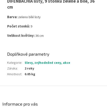
DIFENBACHIA listy, 9 stonků zelené a bílé, 36
cm
Barva:
zeleno bílé listy
Počet stonků:
9
Velikost květiny:
36 cm
Doplňkové parametry
Kategorie
:
Slevy, zvýhodněné ceny, akce
Záruka
:
2 roky
Hmotnost
:
0.05 kg
Z
á
p
a
Informace pro vás