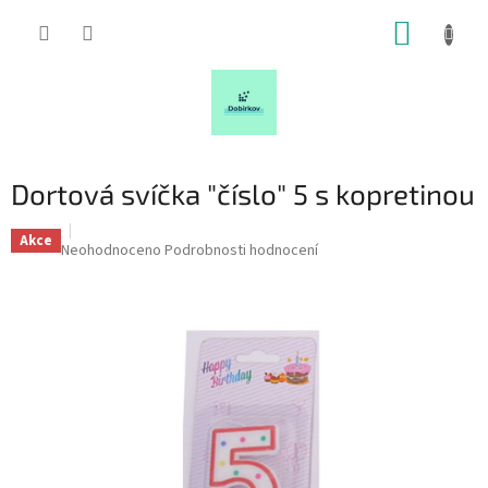
Přejít
NÁKUP
na
obsah
KOŠÍK
Dortová svíčka "číslo" 5 s kopretinou
Akce
Průměrné
Neohodnoceno
Podrobnosti hodnocení
hodnocení
produktu
je
0,0
z
5
hvězdiček.