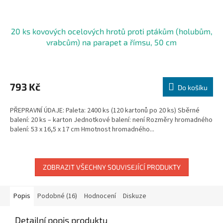
20 ks kovových ocelových hrotů proti ptákům (holubům,
vrabcům) na parapet a římsu, 50 cm
793 Kč
Do košíku
PŘEPRAVNÍ ÚDAJE: Paleta: 2400 ks (120 kartonů po 20 ks) Sběrné
balení: 20 ks – karton Jednotkové balení: není Rozměry hromadného
balení: 53 x 16,5 x 17 cm Hmotnost hromadného...
ZOBRAZIT VŠECHNY SOUVISEJÍCÍ PRODUKTY
Popis
Podobné (16)
Hodnocení
Diskuze
Detailní popis produktu