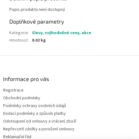
Popis produktu není dostupný
Doplňkové parametry
Kategorie
:
Slevy, zvýhodněné ceny, akce
Hmotnost
:
0.02 kg
Z
á
p
a
Informace pro vás
t
Registrace
í
Obchodní podmínky
Podmínky ochrany osobních údajů
Dodací podmínky a způsob platby
Odstoupení od smlouvy a vrácení zboží
Nepřevzetí zásilky a porušení smlouvy
Reklamační řád