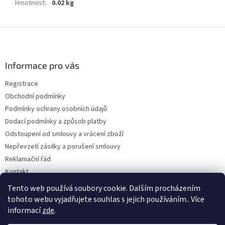
Hmotnost
:
0.02 kg
Z
á
p
a
Informace pro vás
t
Registrace
í
Obchodní podmínky
Podmínky ochrany osobních údajů
Dodací podmínky a způsob platby
Odstoupení od smlouvy a vrácení zboží
Nepřevzetí zásilky a porušení smlouvy
Reklamační řád
Kontakt
Napište nám
Tento web používá soubory cookie. Dalším procházením
tohoto webu vyjadřujete souhlas s jejich používáním.. Více
informací
zde
.