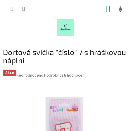
Přejít
NÁKUP
na
obsah
KOŠÍK
Dortová svíčka "číslo" 7 s hráškovou
náplní
Akce
Průměrné
Neohodnoceno
Podrobnosti hodnocení
hodnocení
produktu
je
0,0
z
5
hvězdiček.