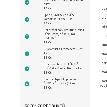
průměr 12,5 mm sada 50 ks na
blistru
19 Kč
- be
Spona, kroužek na klíče,
- pr
karabinka 21 cm - 1 ks
29 Kč
- leš
Dekorační dárková stuha PMAT
(šířka 5mm, délka 9,5m) -
- roz
PINITOVÁ
19 Kč
- hm
Dubový list s 1 ramenem 55 cm -
1 ks
- hmo
19 Kč
- bar
Umělá květina BETLÉMSKÁ
HVĚZDA - ZLATÁ (16 cm) - 1 ks
- mat
19 Kč
Vánoční trpaslík, přívěsek
- sad
ČERVENÝ trpaslík (20cm)
použi
89 Kč
RECENZE PRODUKTŮ