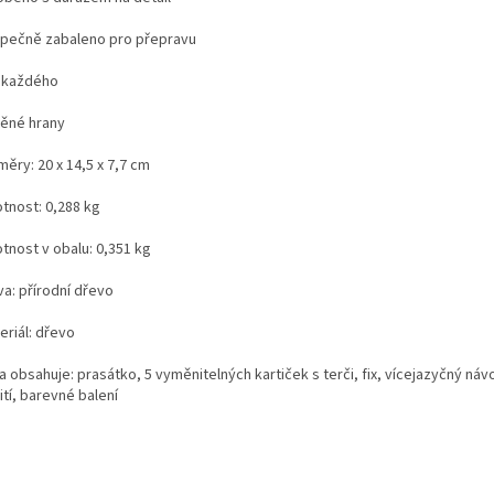
zpečně zabaleno pro přepravu
o každého
těné hrany
měry: 20 x 14,5 x 7,7 cm
otnost: 0,288 kg
tnost v obalu: 0,351 kg
va: přírodní dřevo
eriál: dřevo
a obsahuje: prasátko, 5 vyměnitelných kartiček s terči, fix, vícejazyčný náv
tí, barevné balení