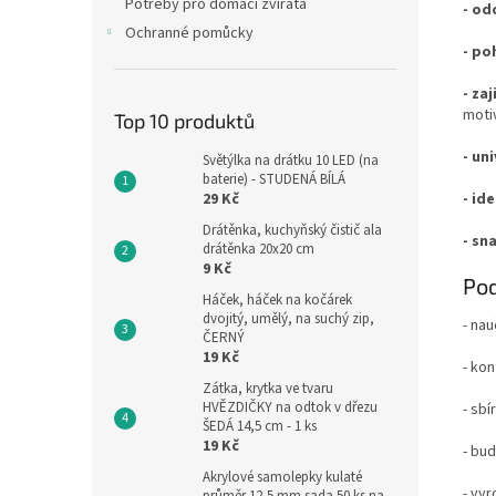
Potřeby pro domácí zvířata
- od
Ochranné pomůcky
- po
- za
moti
Top 10 produktů
- un
Světýlka na drátku 10 LED (na
baterie) - STUDENÁ BÍLÁ
- id
29 Kč
Drátěnka, kuchyňský čistič ala
- sn
drátěnka 20x20 cm
9 Kč
Pod
Háček, háček na kočárek
dvojitý, umělý, na suchý zip,
- nau
ČERNÝ
19 Kč
- kon
Zátka, krytka ve tvaru
HVĚZDIČKY na odtok v dřezu
- sbí
ŠEDÁ 14,5 cm - 1 ks
19 Kč
- bud
Akrylové samolepky kulaté
- vy