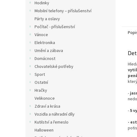
Hodinky
Mobilní telefony – příslušenství
Párty a oslavy
Počítač - příslušenství
Popi
Vánoce
Elektronika
Umění a zábava
Det
Domácnost
Hledá
Chovatelské potřeby
vyti
Sport
peně
kter
Ostatní
Hračky
-
jas
Velikonoce
nedo
Zdraví a krása
-
5 v
Vozidla a náhradní díly
- es
Kutilství a řemeslo
poti
Halloween