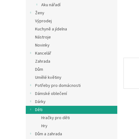
n
Aku nářadí
e
Ženy
l
Výprodej
Kuchyně a jídelna
Nástroje
Novinky
Kancelář
Zahrada
Dům
Umělé květiny
Potřeby pro domácnosti
Dámské oblečení
Dárky
Děti
Hračky pro děti
Hry
Dům a zahrada