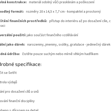
olná konstrukce:
materiál odolný vůči prasklinám a poškození
hodlný formát:
rozměry 20 x 14,5 x 7,7 cm - kompaktní a prostorný
jištění finančních prostředků:
přístup do interiéru až po dosažení cíle, 
vaci
iverzální použití:
jako součást finančního vzdělávání
eální jako dárek:
narozeniny, jmeniny, svátky, gratulace - jedinečný dárek
adná údržba:
čistěte pouze suchým nebo mírně vlhkým hadříkem
robné specifikace:
čit se šetřit
trola výdajů
rání pro dosažení cílů a snů
ování finanční disciplíny
robeno s důrazem na detail