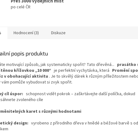
Přes 3000 výdejních míst
po celé ČR
s
Hodnocení (3)
Diskuze
ailní popis produktu
te motivující způsob, jak systematicky spořit? Tato dřevěná...
prasátko 
štěnou křížovkou „10 000“
je perfektní vychytávka, která
Promění spo
z v obohacující aktivitu
. Je to skvělý dárek k různým příležitostem nebo
ý vám pomůže vybudovat si zvyk spořit.
ný cíl úspor:
schopnost vidět pokrok – zaškrtávejte další políčka, dokud
sáhnete zvoleného cíle
yměnitelných karet s různými hodnotami
tetický design:
vyrobeno z přírodního dřeva v hnědé a béžové barvě s o
skem