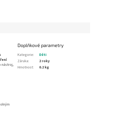
Doplňkové parametry
s
Kategorie
:
Děti
ření
Záruka
:
2 roky
 nástroj,
Hmotnost
:
0.2 kg
dolným