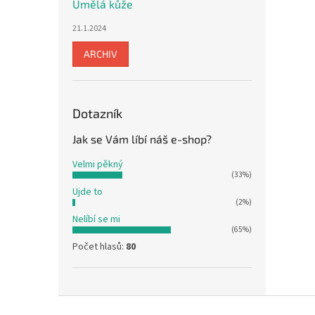
Umělá kůže
21.1.2024
ARCHIV
Dotazník
Jak se Vám líbí náš e-shop?
Velmi pěkný
(33%)
Ujde to
(2%)
Nelíbí se mi
(65%)
Počet hlasů:
80
Z