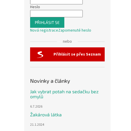
Heslo
PŘIHLÁSIT SE
Nová registrace
Zapomenuté heslo
nebo
Přihlásit se přes Seznam
Novinky a články
Jak vybrat potah na sedačku bez
omylů
6.7.2026
Žakárová látka
21.1.2024