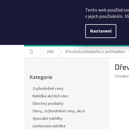
Přejít
info@dobirkov.cz
na
Tento web používá so
obsah
s jejich používáním.. V
Nastavení
Hodnocení obchodu
VÝHODY REGISTRACE
Sl
Domů
Děti
Dřevěná pokladnička s počítadlem
P
Dře
o
Přeskočit
s
Průměr
3 hodno
Kategorie
kategorie
t
hodnoce
r
produkt
Zvýhodněné ceny
a
je
Nabídka akčních slev
5,0
n
z
Všechny produkty
n
5
í
Slevy, zvýhodněné ceny, akce
hvězdič
p
Speciální nabídky
a
Limitovaná nabídka