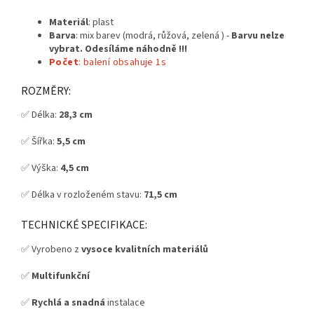
Materiál
: plast
Barva
: mix barev (modrá, růžová, zelená ) -
Barvu nelze
vybrat. Odesíláme náhodně !!!
Počet
: balení obsahuje 1s
ROZMĚRY:
✅ Délka:
28,3 cm
✅ Šířka:
5,5 cm
✅ Výška:
4,5 cm
✅ Délka v rozloženém stavu:
71,5 cm
TECHNICKÉ SPECIFIKACE:
✅ Vyrobeno z
vysoce kvalitních materiálů
✅
Multifunkční
✅
Rychlá a snadná
instalace