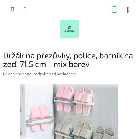
Přejít
NÁKUP
na
obsah
KOŠÍK
Držák na přezůvky, police, botník na
zeď, 71,5 cm - mix barev
Průměrné
Neohodnoceno
Podrobnosti hodnocení
hodnocení
produktu
je
0,0
z
5
hvězdiček.