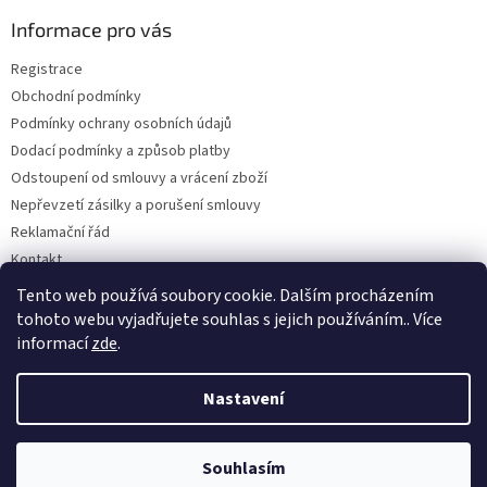
p
a
Informace pro vás
t
Registrace
í
Obchodní podmínky
Podmínky ochrany osobních údajů
Dodací podmínky a způsob platby
Odstoupení od smlouvy a vrácení zboží
Nepřevzetí zásilky a porušení smlouvy
Reklamační řád
Kontakt
Napište nám
Tento web používá soubory cookie. Dalším procházením
tohoto webu vyjadřujete souhlas s jejich používáním.. Více
informací
zde
.
Vytvořil Shoptet
Nastavení
Copyright 2026
Dobirkov.cz
. Všechna práva vyhrazena.
Upravit
Souhlasím
nastavení cookies