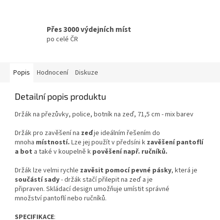
Přes 3000 výdejních míst
po celé ČR
Popis
Hodnocení
Diskuze
Detailní popis produktu
Držák na přezůvky, police, botník na zeď, 71,5 cm - mix barev
Držák pro zavěšení na
zeď
je ideálním řešením do
mnoha
místností.
Lze jej použít v předsíni k
zavěšení pantoflí
a bot
a také v koupelně k
pověšení např. ručníků.
Držák lze velmi rychle
zavěsit pomocí pevné pásky
, která je
součástí
sady
- držák stačí přilepit na zeď a je
připraven. Skládací design umožňuje umístit správné
množství pantoflí nebo ručníků.
SPECIFIKACE
: