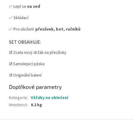
✅ Lepí se
na zeď
✅ Skládací
✅ Pro uložení:
přezůvek, bot, ručníků
SET OBSAHUJE:
☑️ Zcela nový držák na přezůvky
☑️ Samolepicí páska
☑️ Originální balení
Doplňkové parametry
Kategorie
:
Věšáky na oblečení
Hmotnost
:
0.2 kg
Z
á