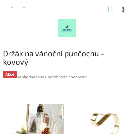
Přejít
NÁKUP
na
obsah
KOŠÍK
Držák na vánoční punčochu -
kovový
Akce
Průměrné
Neohodnoceno
Podrobnosti hodnocení
hodnocení
produktu
je
0,0
z
5
hvězdiček.