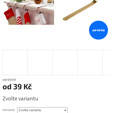
od 49 Kč
od 49 Kč
od
39 Kč
Měrná
Zvolte variantu
cena:
Varianta