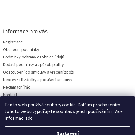
Z
á
p
a
Informace pro vás
t
Registrace
í
Obchodní podmínky
Podmínky ochrany osobních údajů
Dodací podmínky a způsob platby
Odstoupení od smlouvy a vrácení zboží
Nepřevzetí zásilky a porušení smlouvy
Reklamační řád
Kontakt
Napište nám
Tento web používá soubory cookie. Dalším procházením
tohoto webu vyjadřujete souhlas s jejich používáním.. Více
informací
zde
.
Vytvořil Shoptet
Nastavení