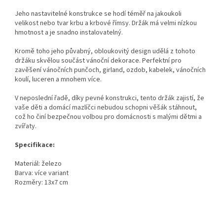
Jeho nastavitelné konstrukce se hodí téměř na jakoukoli
velikost nebo tvar krbu a krbové římsy. Držák má velmi nízkou
hmotnost a je snadno instalovatelný.
Kromě toho jeho půvabný, obloukovitý design udělá z tohoto
držáku skvělou součást vánoční dekorace. Perfektní pro
zavěšení vánočních punčoch, girland, ozdob, kabelek, vánočních
koulí, luceren a mnohem více.
V neposlední řadě, díky pevné konstrukci, tento držák zajistí, že
vaše děti a domácí mazlíčci nebudou schopni věšák stáhnout,
což ho činí bezpečnou volbou pro domácnosti s malými dětmi a
zvířaty.
Specifikace:
Materiál: železo
Barva: více variant
Rozměry: 13x7 cm