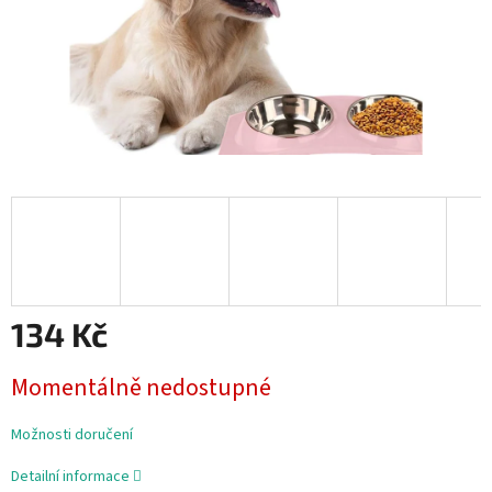
134 Kč
Měrná
Momentálně nedostupné
cena:
Možnosti doručení
Detailní informace