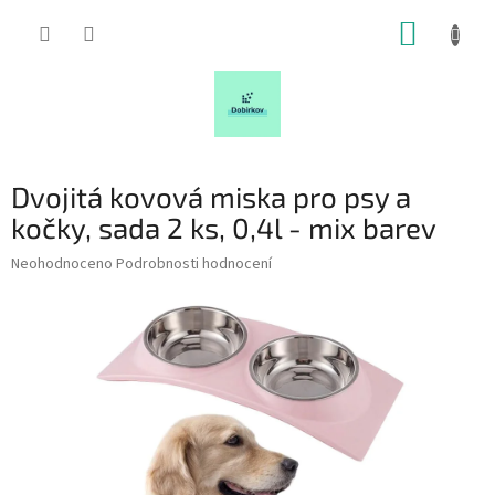
Přejít
NÁKUP
na
obsah
KOŠÍK
Dvojitá kovová miska pro psy a
kočky, sada 2 ks, 0,4l - mix barev
Průměrné
Neohodnoceno
Podrobnosti hodnocení
hodnocení
produktu
je
0,0
z
5
hvězdiček.