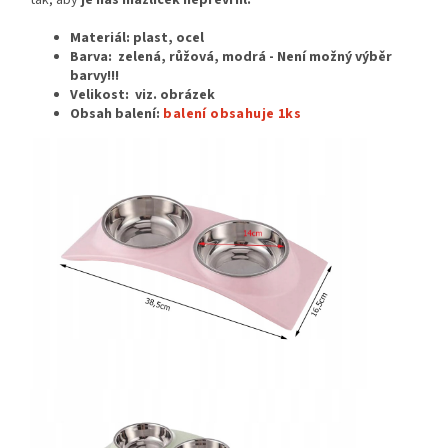
tak, aby
je náš mazlíček nepřevrhl.
Materiál: plast, ocel
Barva: zelená, růžová, modrá -
Není možný výběr
barvy!!!
Velikost:
viz. obrázek
Obsah balení:
balení obsahuje 1ks