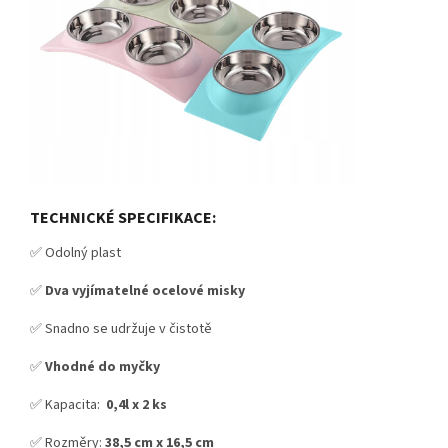
TECHNICKÉ SPECIFIKACE:
✅ Odolný plast
✅
Dva vyjímatelné ocelové misky
✅ Snadno se udržuje v čistotě
✅
Vhodné do myčky
✅ Kapacita:
0,4l x 2 ks
✅ Rozměry:
38,5 cm x 16,5 cm