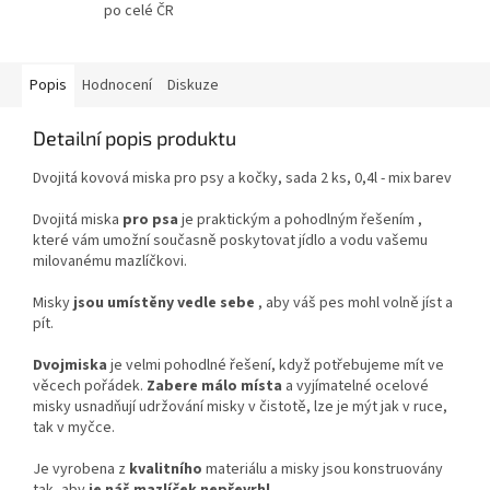
po celé ČR
Popis
Hodnocení
Diskuze
Detailní popis produktu
Dvojitá kovová miska pro psy a kočky, sada 2 ks, 0,4l - mix barev
Dvojitá miska
pro psa
je praktickým a pohodlným řešením ,
které vám umožní současně poskytovat jídlo a vodu vašemu
milovanému mazlíčkovi.
Misky
jsou umístěny vedle sebe
, aby váš pes mohl volně jíst a
pít.
Dvojmiska
je velmi pohodlné řešení, když potřebujeme mít ve
věcech pořádek.
Zabere málo místa
a vyjímatelné ocelové
misky usnadňují udržování misky v čistotě, lze je mýt jak v ruce,
tak v myčce.
Je vyrobena z
kvalitního
materiálu a misky jsou konstruovány