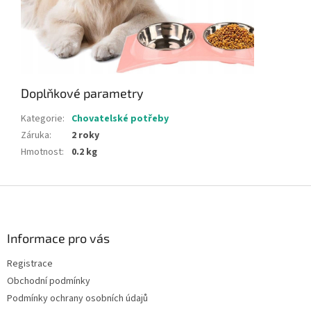
Doplňkové parametry
Kategorie
:
Chovatelské potřeby
Záruka
:
2 roky
Hmotnost
:
0.2 kg
Z
á
p
a
Informace pro vás
t
Registrace
í
Obchodní podmínky
Podmínky ochrany osobních údajů