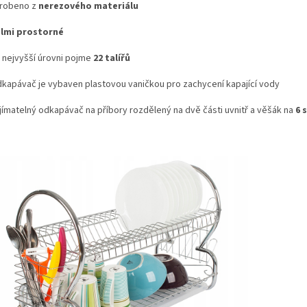
robeno z
nerezového materiálu
lmi prostorné
 nejvyšší úrovni pojme
22 talířů
kapávač je vybaven plastovou vaničkou pro zachycení kapající vody
jímatelný odkapávač na příbory rozdělený na dvě části uvnitř a věšák na
6 