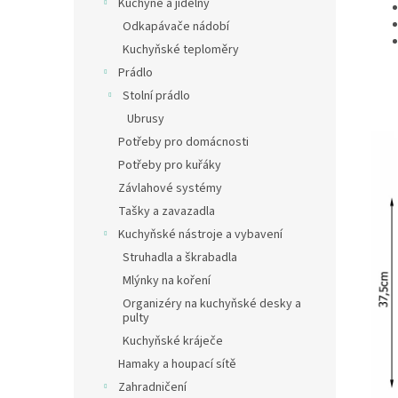
Kuchyně a jídelny
Odkapávače nádobí
Kuchyňské teploměry
Prádlo
Stolní prádlo
Ubrusy
Potřeby pro domácnosti
Potřeby pro kuřáky
Závlahové systémy
Tašky a zavazadla
Kuchyňské nástroje a vybavení
Struhadla a škrabadla
Mlýnky na koření
Organizéry na kuchyňské desky a
pulty
Kuchyňské kráječe
Hamaky a houpací sítě
Zahradničení