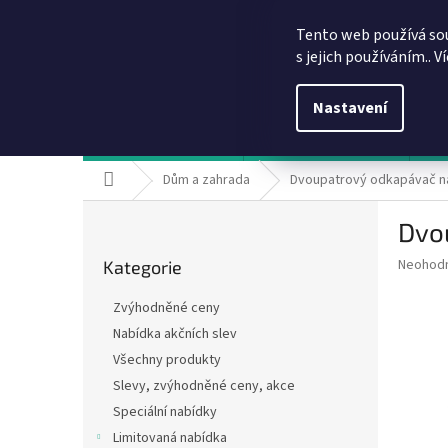
Přejít
info@dobirkov.cz
na
Tento web používá so
obsah
s jejich používáním.. V
Nastavení
Hodnocení obchodu
VÝHODY REGISTRACE
Sl
Domů
Dům a zahrada
Dvoupatrový odkapávač n
P
Dvo
o
Přeskočit
s
Průměr
Neohod
Kategorie
kategorie
t
hodnoce
r
produkt
Zvýhodněné ceny
a
je
Nabídka akčních slev
0,0
n
z
Všechny produkty
n
5
í
Slevy, zvýhodněné ceny, akce
hvězdič
p
Speciální nabídky
a
Limitovaná nabídka