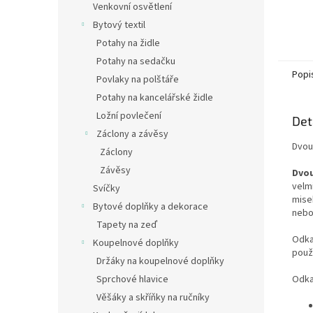
Venkovní osvětlení
Bytový textil
Potahy na židle
Potahy na sedačku
Popi
Povlaky na polštáře
Potahy na kancelářské židle
Ložní povlečení
Det
Záclony a závěsy
Dvou
Záclony
Závěsy
Dvo
velm
Svíčky
mise
Bytové doplňky a dekorace
nebo
Tapety na zeď
Odka
Koupelnové doplňky
použí
Držáky na koupelnové doplňky
Odk
Sprchové hlavice
Věšáky a skříňky na ručníky