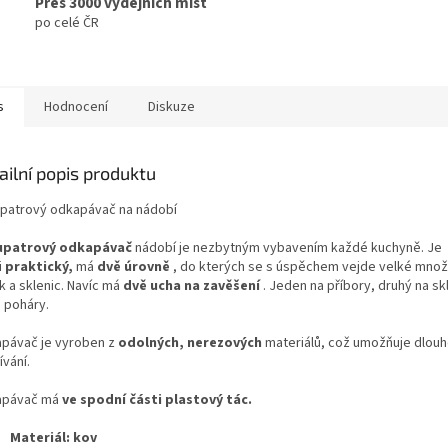
Přes 3000 výdejních míst
po celé ČR
s
Hodnocení
Diskuze
ailní popis produktu
patrový odkapávač na nádobí
upatrový odkapávač
nádobí je nezbytným vybavením každé kuchyně. Je
i
praktický,
má
dvě úrovně
, do kterých se s úspěchem vejde velké množst
k a sklenic. Navíc má
dvě ucha na zavěšení
. Jeden na příbory, druhý na sk
 poháry.
pávač je vyroben z
odolných, nerezových
materiálů, což umožňuje dlou
vání.
apávač má
ve spodní části plastový tác.
Materiál: kov