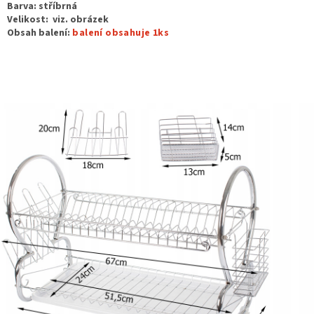
Barva: stříbrná
Velikost:
viz. obrázek
Obsah balení:
balení obsahuje 1ks