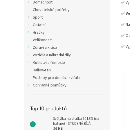
Domácnost
✅ Vy
Chovatelské potřeby
✅
Ve
Sport
✅ Na
Ostatní
Hračky
✅ Od
Velikonoce
✅ Vy
Zdraví a krása
Vozidla a náhradní díly
Kutilství a řemeslo
Halloween
Potřeby pro domácí zvířata
Ochranné pomůcky
Top 10 produktů
Světýlka na drátku 10 LED (na
baterie) - STUDENÁ BÍLÁ
29 Kč