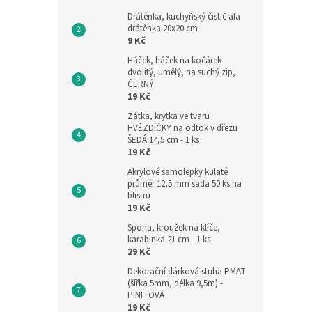
Drátěnka, kuchyňský čistič ala
drátěnka 20x20 cm
9 Kč
Háček, háček na kočárek
dvojitý, umělý, na suchý zip,
ČERNÝ
19 Kč
Zátka, krytka ve tvaru
HVĚZDIČKY na odtok v dřezu
ŠEDÁ 14,5 cm - 1 ks
19 Kč
Akrylové samolepky kulaté
průměr 12,5 mm sada 50 ks na
blistru
19 Kč
Spona, kroužek na klíče,
karabinka 21 cm - 1 ks
29 Kč
Dekorační dárková stuha PMAT
(šířka 5mm, délka 9,5m) -
PINITOVÁ
19 Kč