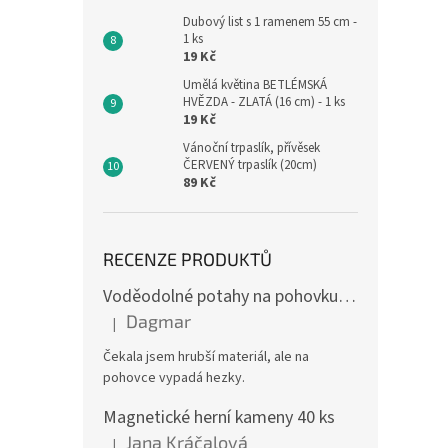
Dubový list s 1 ramenem 55 cm -
1 ks
19 Kč
Umělá květina BETLÉMSKÁ
HVĚZDA - ZLATÁ (16 cm) - 1 ks
19 Kč
Vánoční trpaslík, přívěsek
ČERVENÝ trpaslík (20cm)
89 Kč
RECENZE PRODUKTŮ
Voděodolné potahy na pohovku se vzorem
Dagmar
|
Hodnocení produktu je 4 z 5 hvězdiček.
Čekala jsem hrubší materiál, ale na
pohovce vypadá hezky.
Magnetické herní kameny 40 ks
Jana Kráčalová
|