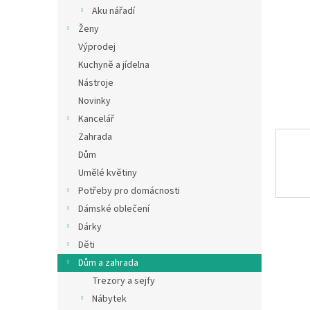
n
Aku nářadí
e
Ženy
l
Výprodej
Kuchyně a jídelna
Nástroje
Novinky
Kancelář
Zahrada
Dům
Umělé květiny
Potřeby pro domácnosti
Dámské oblečení
Dárky
Děti
Dům a zahrada
Trezory a sejfy
Nábytek