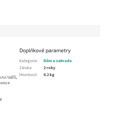
Doplňkové parametry
Kategorie
:
Dům a zahrada
Záruka
:
2 roky
Hmotnost
:
0.2 kg
ví talířů,
lenice
hé