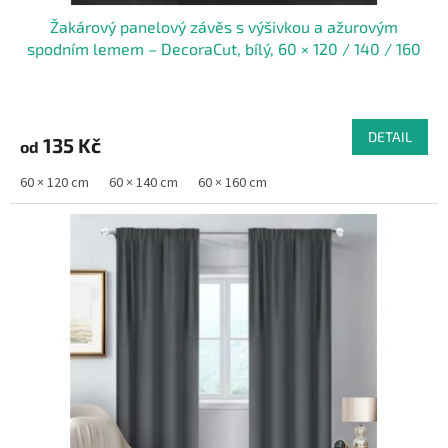
Žakárový panelový závěs s výšivkou a ažurovým
spodním lemem – DecoraCut, bílý, 60 × 120 / 140 / 160
cm
DETAIL
135 Kč
od
60 × 120 cm
60 × 140 cm
60 × 160 cm