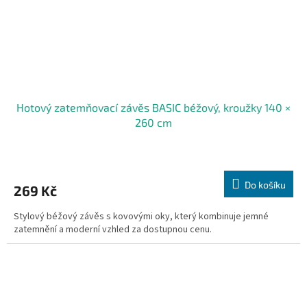
Hotový zatemňovací závěs BASIC béžový, kroužky 140 ×
260 cm
Průměrné
hodnocení
produktu
Do košíku
269 Kč
je
5,0
Stylový béžový závěs s kovovými oky, který kombinuje jemné
z
zatemnění a moderní vzhled za dostupnou cenu.
5
hvězdiček.