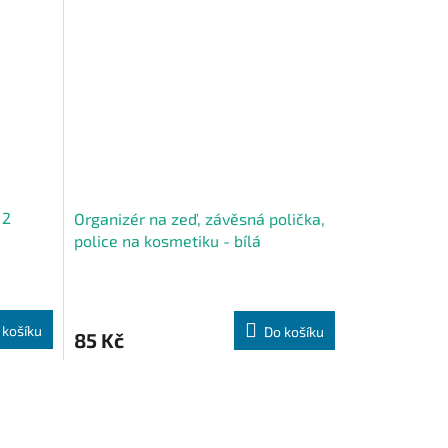
 2
Organizér na zeď, závěsná polička,
police na kosmetiku - bílá
 košíku
Do košíku
85 Kč