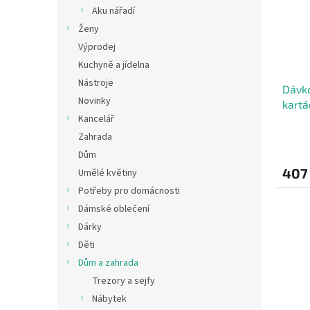
s
o
n
Aku nářadí
p
d
e
Ženy
r
u
l
o
k
Výprodej
d
t
Kuchyně a jídelna
u
ů
Nástroje
Dávko
k
Novinky
kartá
t
Kancelář
kelím
ů
Zahrada
Dům
407
Umělé květiny
Potřeby pro domácnosti
Dámské oblečení
Dárky
Děti
Dům a zahrada
Trezory a sejfy
Nábytek