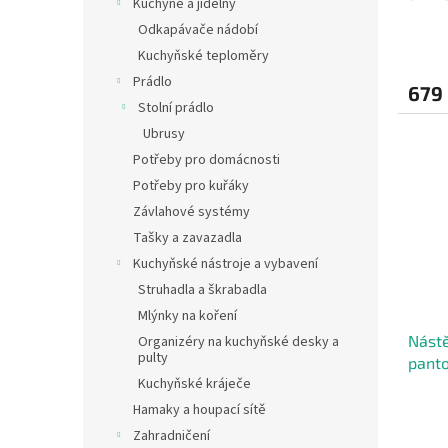
Kuchyně a jídelny
Odkapávače nádobí
Kuchyňské teploměry
Prádlo
679
Stolní prádlo
Ubrusy
Potřeby pro domácnosti
Potřeby pro kuřáky
Závlahové systémy
Tašky a zavazadla
Kuchyňské nástroje a vybavení
Struhadla a škrabadla
Mlýnky na koření
Nástě
Organizéry na kuchyňské desky a
pulty
panto
Kuchyňské kráječe
Hamaky a houpací sítě
Zahradničení