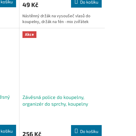
 košíku
Do košíku
49 Kč
Nástěnný držák na vysoušeč vlasů do
koupelny, držák na fén - mix zvířátek
Akce
věsný
Závěsná police do koupelny,
organizér do sprchy, koupelny
Průměrné
hodnocení
produktu
 košíku
Do košíku
256 Kč
je