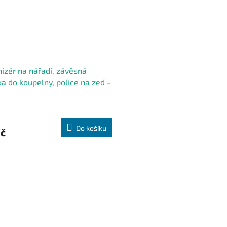
izér na nářadí, závěsná
ka do koupelny, police na zeď -
Do košíku
Kč
O
v
l
á
d
a
c
í