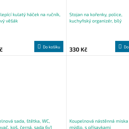
epící kulatý háček na ručník,
Stojan na kořenky, police,
vý věšák
kuchyňský organizér, bílý
Do košíku
Do
č
330 Kč
lnová sada, štětka, WC,
Koupelnová nástěnná miska
vač, koš, černá, sada 6v1
mýdlo, s přísavkami