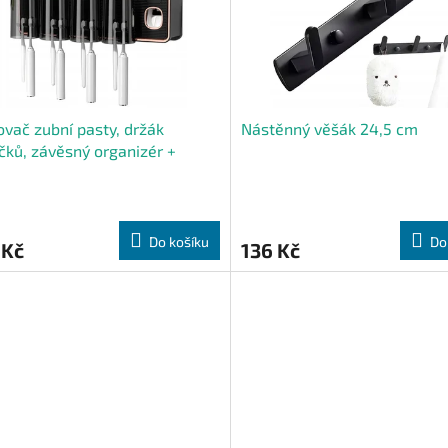
vač zubní pasty, držák
Nástěnný věšák 24,5 cm
čků, závěsný organizér +
ky
Do košíku
Do
 Kč
136 Kč