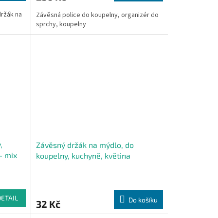
5,0
držák na
Závěsná police do koupelny, organizér do
z
sprchy, koupelny
5
hvězdiček.
,
Závěsný držák na mýdlo, do
- mix
koupelny, kuchyně, květina
DETAIL
Do košíku
32 Kč