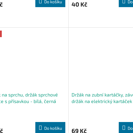
Do košíku
Do
č
40 Kč
 na sprchu, držák sprchové
Držák na zubní kartáčky, zá
ce s přísavkou - bílá, černá
držák na elektrický kartáček
Do košíku
Do
č
69 Kč