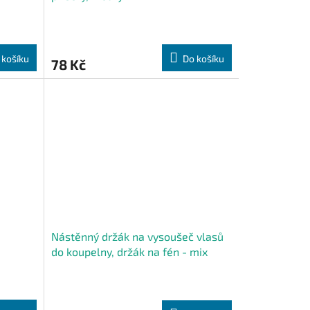
 košíku
Do košíku
78 Kč
Nástěnný držák na vysoušeč vlasů
do koupelny, držák na fén - mix
zvířátek