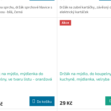
na sprchu, držák sprchové hlavice s
Držák na zubní kartáčky, závěsný 
ou - bílá, černá
elektrický kartáček
Akce
 na mýdlo, mýdlenka do
Držák na mýdlo, do koupelny
lny, ve tvaru listu - oranžová
kuchyně, mýdlenka, velryba 
barev
Do košíku
29 Kč
Kč