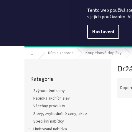
Přejít
info@dobirkov.cz
na
Tento web používá so
obsah
s jejich používáním.. V
Nastavení
Hodnocení obchodu
VÝHODY REGISTRACE
Sl
Domů
Dům a zahrada
Koupelnové doplňky
P
Drž
o
Přeskočit
s
Kategorie
kategorie
Ř
t
a
r
Dopor
Zvýhodněné ceny
z
a
Nabídka akčních slev
e
n
V
n
Všechny produkty
n
ý
í
í
Slevy, zvýhodněné ceny, akce
p
p
p
Speciální nabídky
i
r
a
Limitovaná nabídka