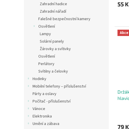
55 K
Zahradní hadice
Zahradní nářadí
Falešné bezpečnostní kamery
Osvětlení
Akce
Lampy
Solární panely
Žárovky a svítivky
Osvětlení
Perlátory
Svítilny a čelovky
Hodinky
Mobilní telefony – příslušenství
Držák
Párty a oslavy
hlavi
Počítač - příslušenství
Vánoce
Elektronika
Umění a zábava
79 K