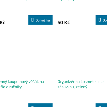
Do košíku
Do
 Kč
50 Kč
nný koupelnový věšák na
Organizér na kosmetiku se
fle a ručníky
zásuvkou, zelený