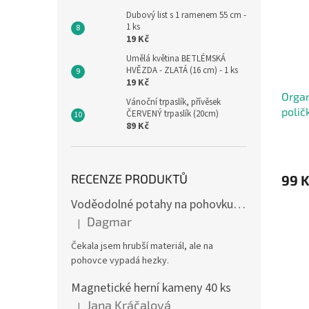
Dubový list s 1 ramenem 55 cm -
1 ks
19 Kč
Umělá květina BETLÉMSKÁ
HVĚZDA - ZLATÁ (16 cm) - 1 ks
19 Kč
Organ
Vánoční trpaslík, přívěsek
polič
ČERVENÝ trpaslík (20cm)
89 Kč
bílá
RECENZE PRODUKTŮ
99 
Voděodolné potahy na pohovku se vzorem
Dagmar
|
Hodnocení produktu je 4 z 5 hvězdiček.
Čekala jsem hrubší materiál, ale na
pohovce vypadá hezky.
Magnetické herní kameny 40 ks
Jana Kráčalová
|