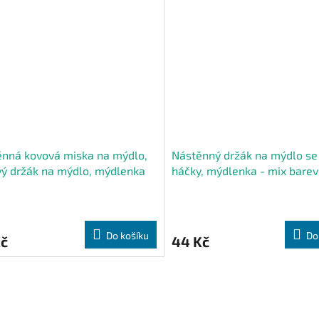
nná kovová miska na mýdlo,
Nástěnný držák na mýdlo se
ý držák na mýdlo, mýdlenka
háčky, mýdlenka - mix barev
Do košíku
Do
Kč
44 Kč