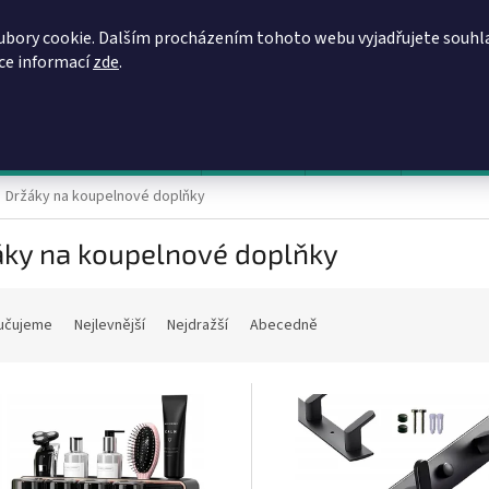
REGISTRACE
OBCHODNÍ PODMÍNKY
PODMÍNKY OCHRANY OSOBN
ubory cookie. Dalším procházením tohoto webu vyjadřujete souhl
íce informací
zde
.
HLEDAT
evy, zvýhodněné ceny, akce
Výprodej
Novinky
Napište 
Držáky na koupelnové doplňky
áky na koupelnové doplňky
učujeme
Nejlevnější
Nejdražší
Abecedně