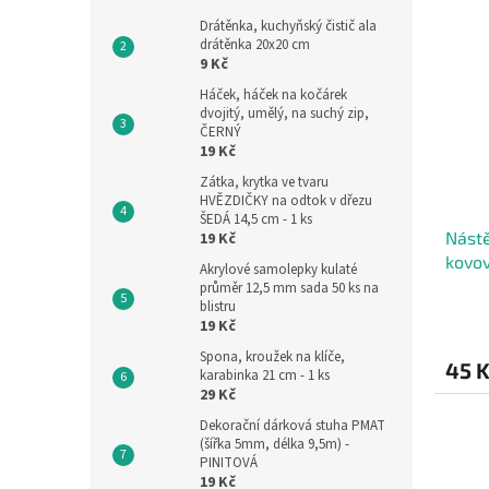
Drátěnka, kuchyňský čistič ala
drátěnka 20x20 cm
9 Kč
Háček, háček na kočárek
dvojitý, umělý, na suchý zip,
ČERNÝ
19 Kč
Zátka, krytka ve tvaru
HVĚZDIČKY na odtok v dřezu
ŠEDÁ 14,5 cm - 1 ks
Nástě
19 Kč
kovov
Akrylové samolepky kulaté
průměr 12,5 mm sada 50 ks na
blistru
19 Kč
Spona, kroužek na klíče,
45 
karabinka 21 cm - 1 ks
29 Kč
Dekorační dárková stuha PMAT
(šířka 5mm, délka 9,5m) -
PINITOVÁ
19 Kč