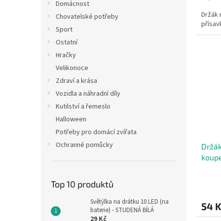
Domácnost
Držák 
Chovatelské potřeby
přísavk
Sport
Ostatní
Hračky
Velikonoce
Zdraví a krása
Vozidla a náhradní díly
Kutilství a řemeslo
Halloween
Potřeby pro domácí zvířata
Ochranné pomůcky
Držák
koupe
Top 10 produktů
Světýlka na drátku 10 LED (na
54 
baterie) - STUDENÁ BÍLÁ
29 Kč