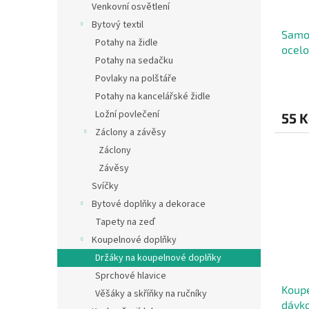
Venkovní osvětlení
Bytový textil
Samol
Potahy na židle
ocelo
Potahy na sedačku
Povlaky na polštáře
Potahy na kancelářské židle
Ložní povlečení
55 K
Záclony a závěsy
Záclony
Závěsy
Svíčky
Bytové doplňky a dekorace
Tapety na zeď
Koupelnové doplňky
Držáky na koupelnové doplňky
Sprchové hlavice
Koupe
Věšáky a skříňky na ručníky
dávko