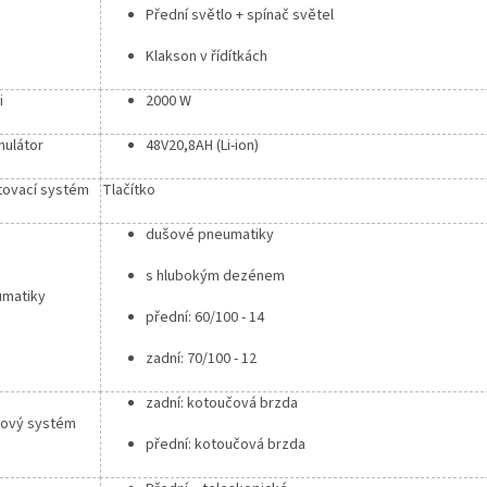
Přední světlo + spínač světel
Klakson v řídítkách
i
2000 W
ulátor
48V20,8AH (Li-ion)
tovací systém
Tlačítko
dušové pneumatiky
s hlubokým dezénem
matiky
přední: 60/100 - 14
zadní: 70/100 - 12
zadní: kotoučová brzda
ový systém
přední: kotoučová brzda