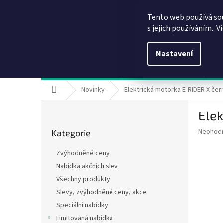
Přejít
info@dobirkov.cz
na
Tento web používá so
obsah
s jejich používáním.. V
Nastavení
Hodnocení obchodu
VÝHODY REGISTRACE
Sl
Domů
Novinky
Elektrická motorka E-RIDER X čer
P
Elek
o
Přeskočit
s
Průměr
Neohod
Kategorie
kategorie
t
hodnoce
r
produkt
Zvýhodněné ceny
a
je
Nabídka akčních slev
0,0
n
z
Všechny produkty
n
5
í
Slevy, zvýhodněné ceny, akce
hvězdič
p
Speciální nabídky
a
Limitovaná nabídka