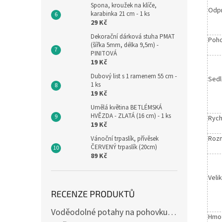
Spona, kroužek na klíče,
Odpr
karabinka 21 cm - 1 ks
29 Kč
Dekorační dárková stuha PMAT
Poh
(šířka 5mm, délka 9,5m) -
PINITOVÁ
19 Kč
Dubový list s 1 ramenem 55 cm -
Sedl
1 ks
19 Kč
Umělá květina BETLÉMSKÁ
HVĚZDA - ZLATÁ (16 cm) - 1 ks
Rych
19 Kč
Roz
Vánoční trpaslík, přívěsek
ČERVENÝ trpaslík (20cm)
89 Kč
Veli
RECENZE PRODUKTŮ
Voděodolné potahy na pohovku se vzorem
Hmot