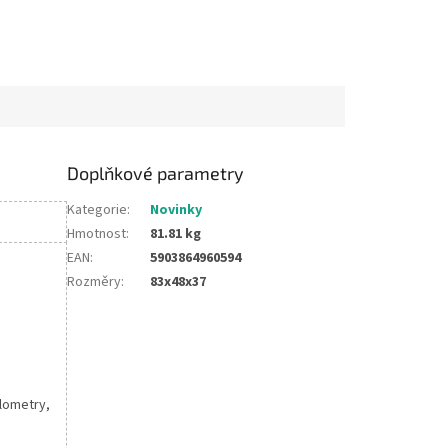
Doplňkové parametry
Kategorie
:
Novinky
Hmotnost
:
81.81 kg
EAN
:
5903864960594
Rozměry
:
83x48x37
ilometry,