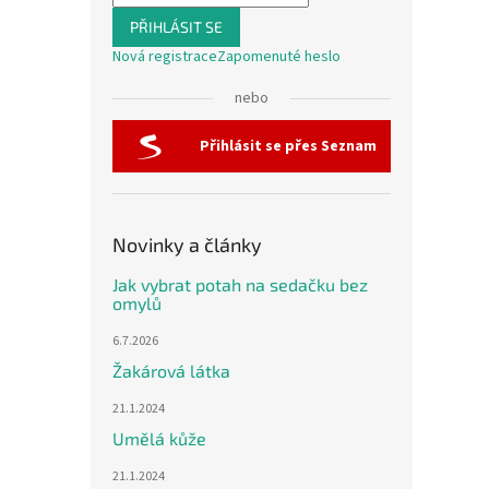
PŘIHLÁSIT SE
Nová registrace
Zapomenuté heslo
nebo
Přihlásit se přes Seznam
Novinky a články
Jak vybrat potah na sedačku bez
omylů
6.7.2026
Žakárová látka
21.1.2024
Umělá kůže
21.1.2024