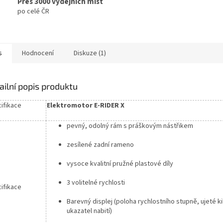
Přes 3000 výdejních míst
po celé ČR
s
Hodnocení
Diskuze (1)
ailní popis produktu
ifikace
Elektromotor E-RIDER X
pevný, odolný rám s práškovým nástřikem
zesílené zadní rameno
vysoce kvalitní pružné plastové díly
3 volitelné rychlosti
ifikace
Barevný displej (poloha rychlostního stupně, ujeté k
ukazatel nabití)