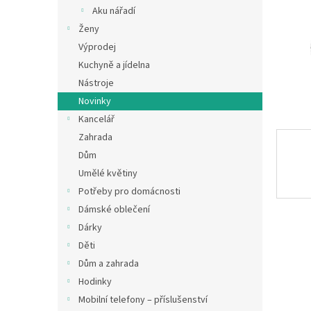
n
Aku nářadí
e
Ženy
l
Výprodej
Kuchyně a jídelna
Nástroje
Novinky
Kancelář
Zahrada
Dům
Umělé květiny
Potřeby pro domácnosti
Dámské oblečení
Dárky
Děti
Dům a zahrada
Hodinky
Mobilní telefony – příslušenství