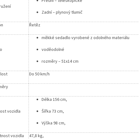
Přední – teleskopické
užení
Zadní – plynový tlumič
on
Řetěz
měkké sedadlo vyrobené z odolného materiálu
o
voděodolné
rozměry – 51x14 cm
lost
Do 50 km/h
měry
Délka 156 cm,
kost vozidla
Šířka 73 cm,
Výška 98 cm,
nost vozidla
47,8 kg,