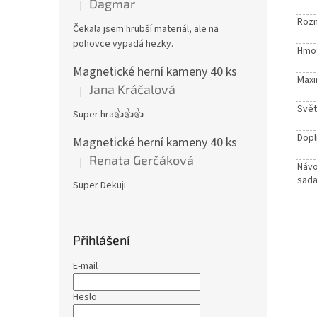
Dagmar
|
Hodnocení produktu je 4 z 5 hvězdiček.
Rozm
Čekala jsem hrubší materiál, ale na
pohovce vypadá hezky.
Hmot
Magnetické herní kameny 40 ks
Maxi
Jana Kráčalová
|
Hodnocení produktu je 5 z 5 hvězdiček.
Svět
Super hra👍👍👍
Dopl
Magnetické herní kameny 40 ks
Renata Gerčáková
|
Hodnocení produktu je 5 z 5 hvězdiček.
Návo
sada
Super Dekuji
Přihlášení
E-mail
Heslo