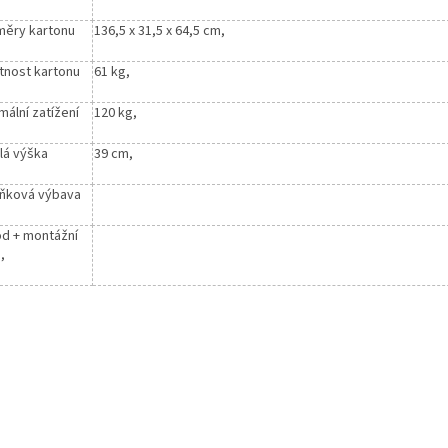
ěry kartonu
136,5 x 31,5 x 64,5 cm,
nost kartonu
61 kg,
mální zatížení
120 kg,
lá výška
39 cm,
ňková výbava
d + montážní
,