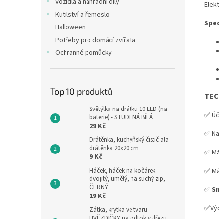
Vozidla a náhradní díly
Elek
Kutilství a řemeslo
Spec
Halloween
Potřeby pro domácí zvířata
Ochranné pomůcky
Top 10 produktů
TEC
Světýlka na drátku 10 LED (na
✅ Úč
baterie) - STUDENÁ BÍLÁ
29 Kč
✅ Na
Drátěnka, kuchyňský čistič ala
drátěnka 20x20 cm
✅ Má
9 Kč
✅ Má
Háček, háček na kočárek
dvojitý, umělý, na suchý zip,
ČERNÝ
✅
Sn
19 Kč
✅Výd
Zátka, krytka ve tvaru
HVĚZDIČKY na odtok v dřezu