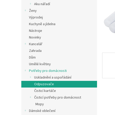
n
Aku nářadí
e
Ženy
l
Výprodej
Kuchyně a jídelna
Nástroje
Novinky
Kancelář
Zahrada
Dům
Umělé květiny
Potřeby pro domácnosti
Uskladnění a uspořádání
Odpuzovače
Čisticí kartáče
Čisticí potřeby pro domácnost
Mopy
Dámské oblečení