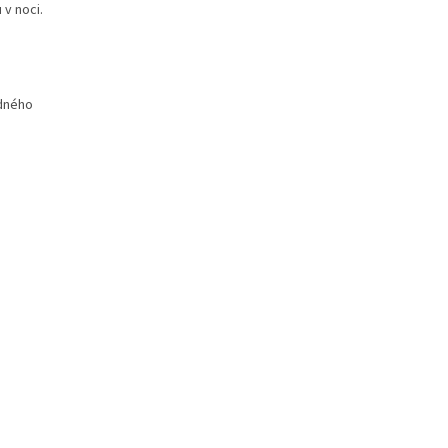
 v noci.
dného