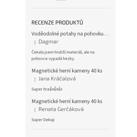
RECENZE PRODUKTŮ
Voděodolné potahy na pohovku se vzorem
Dagmar
|
Hodnocení produktu je 4 z 5 hvězdiček.
Čekala jsem hrubší materiál, ale na
pohovce vypadá hezky.
Magnetické herní kameny 40 ks
Jana Kráčalová
|
Hodnocení produktu je 5 z 5 hvězdiček.
Super hra👍👍👍
Magnetické herní kameny 40 ks
Renata Gerčáková
|
Hodnocení produktu je 5 z 5 hvězdiček.
Super Dekuji