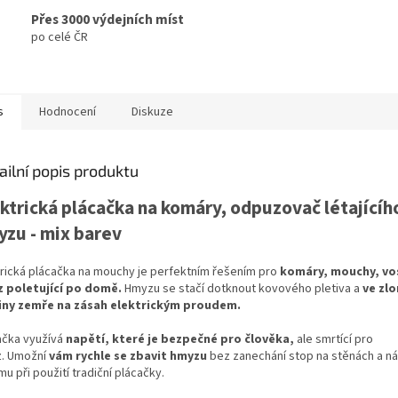
Přes 3000 výdejních míst
po celé ČR
s
Hodnocení
Diskuze
ailní popis produktu
ktrická plácačka na komáry, odpuzovač létajícíh
zu - mix barev
trická plácačka na mouchy je perfektním řešením pro
komáry, mouchy, vos
 poletující po domě.
Hmyzu se stačí dotknout kovového pletiva a
ve zl
iny zemře na zásah elektrickým proudem.
ačka využívá
napětí, které je bezpečné pro člověka,
ale smrtící pro
. Umožní
vám rychle se zbavit hmyzu
bez zanechání stop na stěnách a ná
mu při použití tradiční plácačky.