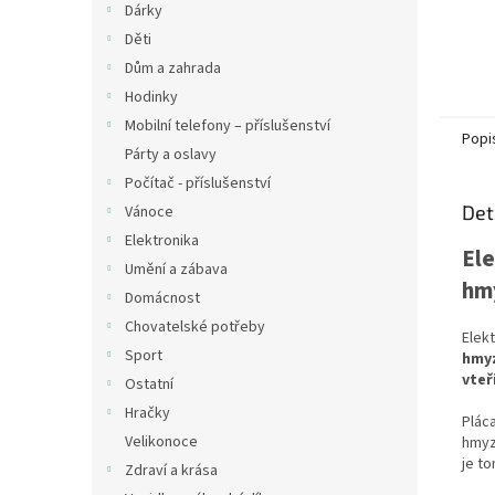
Dárky
Děti
Dům a zahrada
Hodinky
Mobilní telefony – příslušenství
Popi
Párty a oslavy
Počítač - příslušenství
Det
Vánoce
Elektronika
Ele
Umění a zábava
hmy
Domácnost
Chovatelské potřeby
Elek
Sport
hmyz
vteř
Ostatní
Hračky
Plác
Velikonoce
hmyz
je to
Zdraví a krása