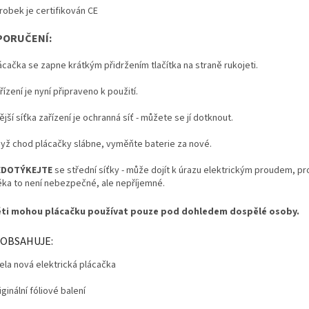
robek je certifikován CE
PORUČENÍ:
ácačka se zapne krátkým přidržením tlačítka na straně rukojeti.
ízení je nyní připraveno k použití.
jší síťka zařízení je ochranná síť - můžete se jí dotknout.
yž chod plácačky slábne, vyměňte baterie za nové.
EDOTÝKEJTE
se střední síťky - může dojít k úrazu elektrickým proudem, p
ěka to není nebezpečné, ale nepříjemné.
ti mohou plácačku používat pouze pod dohledem dospělé osoby.
 OBSAHUJE:
ela nová elektrická plácačka
iginální fóliové balení