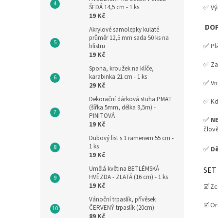
✅ Vý
ŠEDÁ 14,5 cm - 1 ks
19 Kč
DO
Akrylové samolepky kulaté
průměr 12,5 mm sada 50 ks na
✅ Pl
blistru
19 Kč
✅ Zař
Spona, kroužek na klíče,
karabinka 21 cm - 1 ks
✅ Vně
29 Kč
Dekorační dárková stuha PMAT
✅ Kd
(šířka 5mm, délka 9,5m) -
PINITOVÁ
✅
N
19 Kč
člov
Dubový list s 1 ramenem 55 cm -
1 ks
✅
Dě
19 Kč
Umělá květina BETLÉMSKÁ
SET
HVĚZDA - ZLATÁ (16 cm) - 1 ks
19 Kč
☑️ Zc
Vánoční trpaslík, přívěsek
☑️ Or
ČERVENÝ trpaslík (20cm)
89 Kč